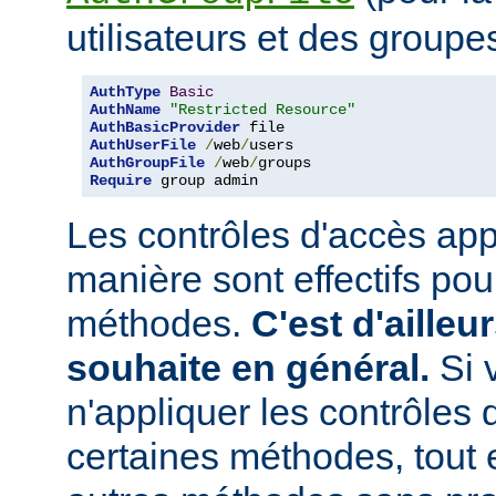
utilisateurs et des groupe
AuthType
Basic
AuthName
"Restricted Resource"
AuthBasicProvider
AuthUserFile
/
web
/
AuthGroupFile
/
web
/
Require
 group admin
Les contrôles d'accès app
manière sont effectifs po
méthodes.
C'est d'ailleu
souhaite en général.
Si 
n'appliquer les contrôles 
certaines méthodes, tout e