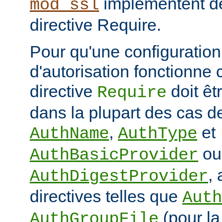
implémentent de
mod_ssl
directive Require.
Pour qu'une configuration 
d'autorisation fonctionne 
directive
doit ê
Require
dans la plupart des cas de
,
et
AuthName
AuthType
ou
AuthBasicProvider
,
AuthDigestProvider
directives telles que
Auth
(pour la
AuthGroupFile