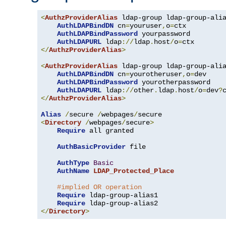
<
AuthzProviderAlias
 ldap-group ldap-group-ali
AuthLDAPBindDN
 cn
=
youruser
,
o
=
ctx

AuthLDAPBindPassword
 yourpassword

AuthLDAPURL
 ldap
://
ldap
.
host
/
o
=
</
AuthzProviderAlias
>
<
AuthzProviderAlias
 ldap-group ldap-group-ali
AuthLDAPBindDN
 cn
=
yourotheruser
,
o
=
dev

AuthLDAPBindPassword
 yourotherpassword

AuthLDAPURL
 ldap
://
other
.
ldap
.
host
/
o
=
dev
?
</
AuthzProviderAlias
>
Alias
/
secure 
/
webpages
/
<
Directory
/
webpages
/
secure
>
Require
 all granted

AuthBasicProvider
 file

AuthType
Basic
AuthName
LDAP_Protected_Place
#implied OR operation
Require
 ldap-group-alias1

Require
</
Directory
>