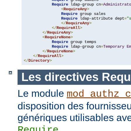
Require
 ldap-group cn
=
Administrat
<
RequireAny
>
Require
 group sales

Require
 ldap-attribute dept
=
"
</
RequireAny
>
</
RequireAll
>
</
RequireAny
>
<
RequireNone
>
Require
 group temps

Require
 ldap-group cn
=
Temporary
E
</
RequireNone
>
</
RequireAll
>
</
Directory
>
Les directives Requ
Le module
mod_authz_c
disposition des fournisseu
génériques utilisables ave
.
Require