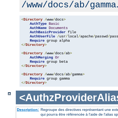
/www/docs/ab/gamma
<
Directory
/
www
/
docs
>
AuthType
Basic
AuthName
Documents
AuthBasicProvider
 file

AuthUserFile
/
usr
/
local
/
apache
/
passwd
/
pass
Require
</
Directory
>
<
Directory
/
www
/
docs
/
ab
>
AuthMerging
Or
Require
</
Directory
>
<
Directory
/
www
/
docs
/
ab
/
gamma
>
Require
</
Directory
>
<AuthzProviderAlia
Description:
Regroupe des directives représentant une exte
qui pourra être référencée à l'aide de l'alias sp