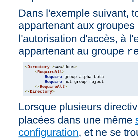
Dans l'exemple suivant, to
appartenant aux groupes
l'autorisation d'accès, à 
appartenant au groupe
r
<
Directory
/
www
/
docs
>
<
RequireAll
>
Require
 group alpha beta

Require
 not group reject

</
RequireAll
>
</
Directory
>
Lorsque plusieurs directi
placées dans une même
configuration
, et ne se t