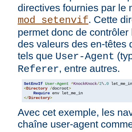
directives fournies par le
. Cette di
mod_setenvif
permet donc de contrôler 
des valeurs des en-têtes
tels que
(ty
User-Agent
, entre autres.
Referer
SetEnvIf
User-Agent
^
KnockKnock
/
2
\.
0
<
Directory
/
docroot
>
Require
</
Directory
>
Avec cet exemple, les nav
chaîne user-agent comme