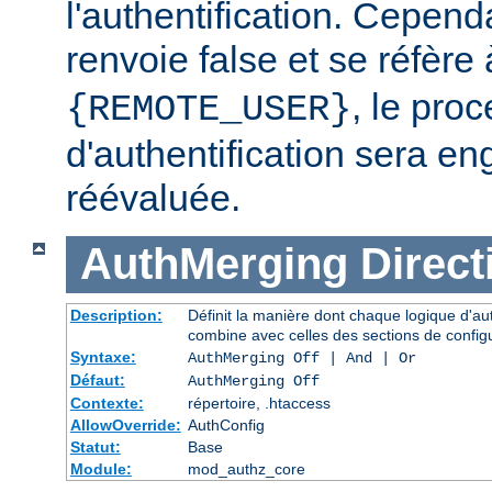
l'authentification. Cependa
renvoie false et se réfère 
, le pro
{REMOTE_USER}
d'authentification sera en
réévaluée.
AuthMerging
Direct
Description:
Définit la manière dont chaque logique d'aut
combine avec celles des sections de config
Syntaxe:
AuthMerging Off | And | Or
Défaut:
AuthMerging Off
Contexte:
répertoire, .htaccess
AllowOverride:
AuthConfig
Statut:
Base
Module:
mod_authz_core