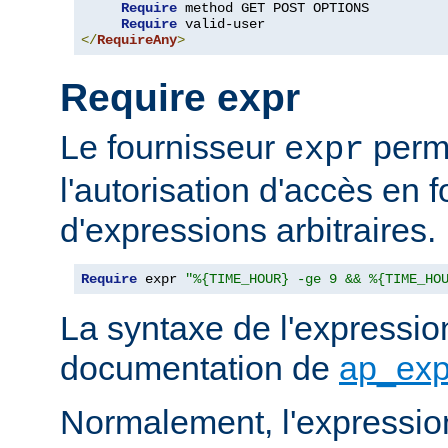
Require
 method GET POST OPTIONS

Require
</
RequireAny
>
Require expr
Le fournisseur
perme
expr
l'autorisation d'accès en f
d'expressions arbitraires.
Require
 expr 
"%{TIME_HOUR} -ge 9 && %{TIME_HO
La syntaxe de l'expression
documentation de
ap_exp
Normalement, l'expressio