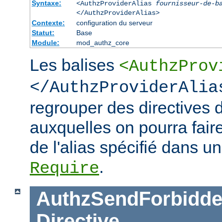
Syntaxe:
<AuthzProviderAlias
fournisseur-de-b
</AuthzProviderAlias>
Contexte:
configuration du serveur
Statut:
Base
Module:
mod_authz_core
Les balises
<AuthzProv
</AuthzProviderAlia
regrouper des directives d
auxquelles on pourra faire
de l'alias spécifié dans un
.
Require
AuthzSendForbidde
Directive