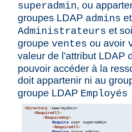
, ou apparte
superadmin
groupes LDAP
et
admins
et soi
Administrateurs
groupe
ou avoir
ventes
valeur de l'attribut LDAP
pouvoir accéder à la ressou
doit appartenir ni au gro
groupe LDAP
Employés
<
Directory
/
www
/
mydocs
>
<
RequireAll
>
<
RequireAny
>
Require
 user superadmin

<
RequireAll
>
Require
 group admins
