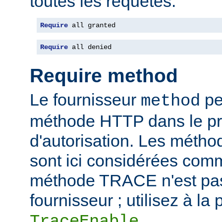
toutes les requêtes.
Require
 all granted
Require
 all denied
Require method
Le fournisseur
per
method
méthode HTTP dans le p
d'autorisation. Les mét
sont ici considérées com
méthode TRACE n'est pas
fournisseur ; utilisez à la 
.
TraceEnable