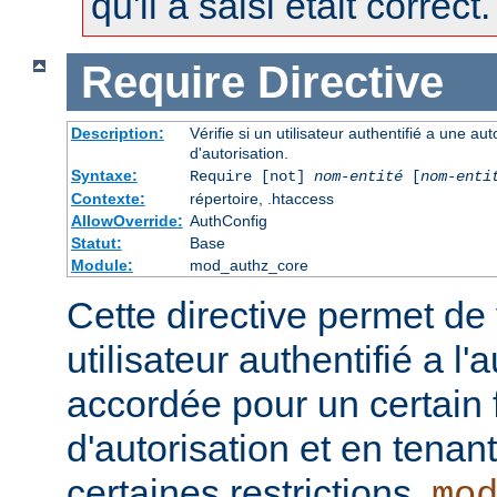
qu'il a saisi était correct.
Require
Directive
Description:
Vérifie si un utilisateur authentifié a une a
d'autorisation.
Syntaxe:
Require [not]
nom-entité
[
nom-enti
Contexte:
répertoire, .htaccess
AllowOverride:
AuthConfig
Statut:
Base
Module:
mod_authz_core
Cette directive permet de v
utilisateur authentifié a l'
accordée pour un certain 
d'autorisation et en tena
certaines restrictions.
mo