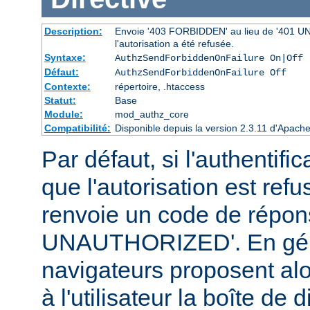
Description:
Envoie '403 FORBIDDEN' au lieu de '401 UNAU
l'autorisation a été refusée.
Syntaxe:
AuthzSendForbiddenOnFailure On|Off
Défaut:
AuthzSendForbiddenOnFailure Off
Contexte:
répertoire, .htaccess
Statut:
Base
Module:
mod_authz_core
Compatibilité:
Disponible depuis la version 2.3.11 d'Apac
Par défaut, si l'authentific
que l'autorisation est r
renvoie un code de répo
UNAUTHORIZED'. En géné
navigateurs proposent alo
à l'utilisateur la boîte de