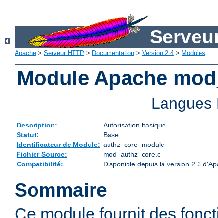
Serveu
Apache
>
Serveur HTTP
>
Documentation
>
Version 2.4
>
Modules
Module Apache mod
Langues 
Description:
Autorisation basique
Statut:
Base
Identificateur de Module:
authz_core_module
Fichier Source:
mod_authz_core.c
Compatibilité:
Disponible depuis la version 2.3 d'
Sommaire
Ce module fournit des fonct