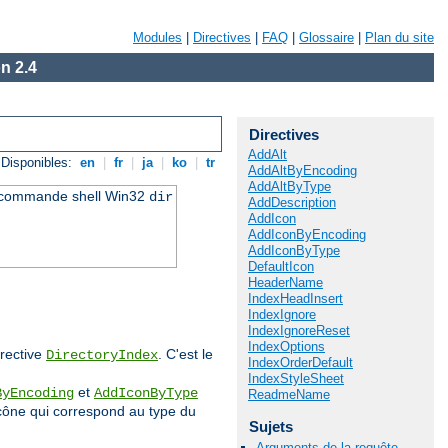
Modules
|
Directives
|
FAQ
|
Glossaire
|
Plan du site
n 2.4
Directives
AddAlt
Disponibles:
en
|
fr
|
ja
|
ko
|
tr
AddAltByEncoding
AddAltByType
a commande shell Win32
dir
AddDescription
AddIcon
AddIconByEncoding
AddIconByType
DefaultIcon
HeaderName
IndexHeadInsert
IndexIgnore
IndexIgnoreReset
IndexOptions
irective
. C'est le
DirectoryIndex
IndexOrderDefault
IndexStyleSheet
et
ByEncoding
AddIconByType
ReadmeName
r icône qui correspond au type du
Sujets
Arguments de la requête