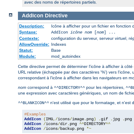
avec des noms de répertoires partiels.
AddIcon
Directive
Description:
Icône à afficher pour un fichier en fonction
Syntaxe:
AddIcon
icône
nom
[
nom
] ...
Contexte:
configuration du serveur, serveur virtuel, ré
AllowOverride:
Indexes
Statut:
Base
Module:
mod_autoindex
Cette directive permet de déterminer l'icône à afficher à côté
URL relative (échappée par des caractères '%') vers l'icône,
correspondant à l'icône à afficher dans les navigateurs en mo
nom
correspond à
pour les répertoires,
^^DIRECTORY^^
^^B
une expression avec caractères génériques, un nom de fichier
n'est utilisé que pour le formatage, et n'est
^^BLANKICON^^
#Examples
AddIcon
(
IMG
,/
icons
/
image
.
png
)
.
gif 
.
jpg 
.
AddIcon
/
icons
/
dir
.
png 
^^
DIRECTORY
^^
AddIcon
/
icons
/
backup
.
png 
*~