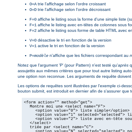
trie l'affichage selon l'ordre croissant
O=A
trie l'affichage selon l'ordre décroissant
O=D
affiche le listing sous la forme d'une simple liste 
F=0
affiche le listing avec en-têtes de colonnes sous 
F=1
affiche le listing sous forme de table HTML avec e
F=2
désactive le tri en fonction de la version
V=0
active le tri en fonction de la version
V=1
n'affiche que les fichiers correspondant au
m
P=
modèle
Notez que l'argument 'P' (pour Pattern) n'est testé qu'
après
q
assujettis aux mêmes critères que pour tout autre listing aut
une option non reconnue. Les arguments de requête doivent êt
Les options de requêtes sont illustrées par l'exemple ci-desso
bouton submit, est introduit en dernier afin de s'assurer qu
<form action="" method="get">
Montre moi une <select name="F">
<option value="0"> liste simple</option>
<option value="1" selected="selected"> li
<option value="2"> liste avec en-tête sou
</select>
triée par <select name="C">
<option value="N" selected="selected"> no