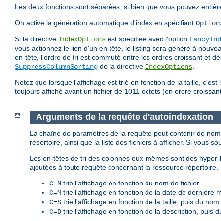
Les deux fonctions sont séparées, si bien que vous pouvez entièr
On active la génération automatique d'index en spécifiant
Option
Si la directive
est spécifiée avec l'option
IndexOptions
FancyInd
vous actionnez le lien d'un en-tête, le listing sera généré à nouv
en-tête, l'ordre de tri est commuté entre les ordres croissant et d
de la directive
.
SuppressColumnSorting
IndexOptions
Notez que lorsque l'affichage est trié en fonction de la taille, c'est l
toujours affiché avant un fichier de 1011 octets (en ordre croissant)
Arguments de la requête d'autoindexation
La chaîne de paramètres de la requête peut contenir de nomb
répertoire, ainsi que la liste des fichiers à afficher. Si vous so
Les en-têtes de tri des colonnes eux-mêmes sont des hyper-li
ajoutées à toute requête concernant la ressource répertoire.
trie l'affichage en fonction du nom de fichier
C=N
trie l'affichage en fonction de la date de dernière 
C=M
trie l'affichage en fonction de la taille, puis du nom 
C=S
trie l'affichage en fonction de la description, puis 
C=D