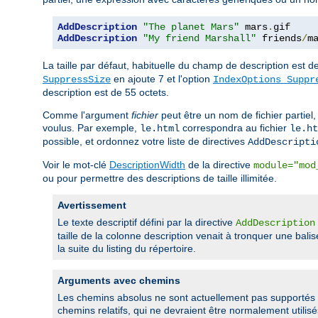
AddDescription
"The planet Mars"
 mars
.
AddDescription
"My friend Marshall"
 friends
/
m
La taille par défaut, habituelle du champ de description est d
en ajoute 7 et l'option
SuppressSize
IndexOptions Suppr
description est de 55 octets.
Comme l'argument
fichier
peut être un nom de fichier partiel,
voulus. Par exemple,
correspondra au fichier
le.html
le.ht
possible, et ordonnez votre liste de directives
AddDescripti
Voir le mot-clé
DescriptionWidth
de la directive
module="mod
ou pour permettre des descriptions de taille illimitée.
Avertissement
Le texte descriptif défini par la directive
AddDescription
taille de la colonne description venait à tronquer une bali
la suite du listing du répertoire.
Arguments avec chemins
Les chemins absolus ne sont actuellement pas supportés 
chemins relatifs, qui ne devraient être normalement utilisés