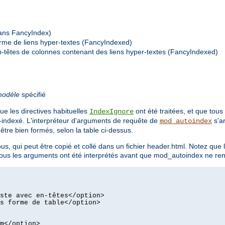
(sans FancyIndex)
forme de liens hyper-textes (FancyIndexed)
n-têtes de colonnes contenant des liens hyper-textes (FancyIndexed)
odèle
spécifié
ue les directives habituelles
ont été traitées, et que tous
IndexIgnore
o-indexé. L'interpréteur d'arguments de requête de
s'ar
mod_autoindex
re bien formés, selon la table ci-dessus.
us, qui peut être copié et collé dans un fichier header.html. Notez que 
e tous les arguments ont été interprétés avant que mod_autoindex ne re
ste avec en-têtes</option>
s forme de table</option>
m</option>