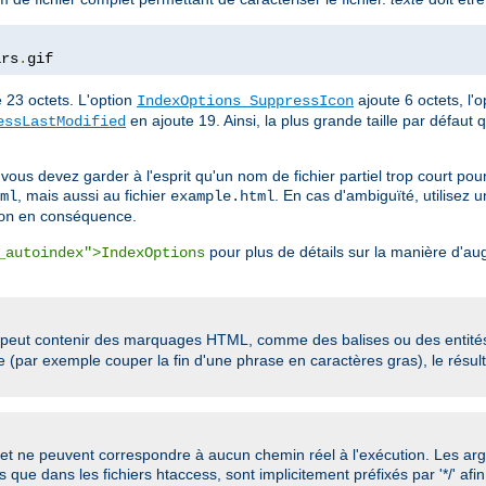
ars
.
gif
e 23 octets. L'option
ajoute 6 octets, l'
IndexOptions SuppressIcon
en ajoute 19. Ainsi, la plus grande taille par défaut 
essLastModified
 vous devez garder à l'esprit qu'un nom de fichier partiel trop court po
, mais aussi au fichier
. En cas d'ambiguïté, utilisez 
ml
example.html
en conséquence.
on
pour plus de détails sur la manière d'aug
_autoindex">IndexOptions
peut contenir des marquages HTML, comme des balises ou des entités c
se (par exemple couper la fin d'une phrase en caractères gras), le résult
et ne peuvent correspondre à aucun chemin réel à l'exécution. Les a
 que dans les fichiers htaccess, sont implicitement préfixés par '*/' afin