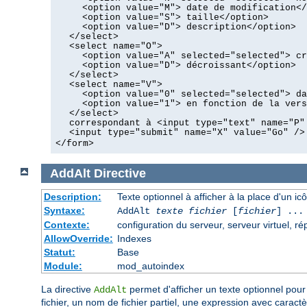
<option value="M"> date de modification</
<option value="S"> taille</option>
<option value="D"> description</option>
</select>
<select name="O">
<option value="A" selected="selected"> cr
<option value="D"> décroissant</option>
</select>
<select name="V">
<option value="0" selected="selected"> da
<option value="1"> en fonction de la vers
</select>
correspondant à <input type="text" name="P"
<input type="submit" name="X" value="Go" />
</form>
AddAlt
Directive
Description:
Texte optionnel à afficher à la place d'un i
Syntaxe:
AddAlt
texte
fichier
[
fichier
] ...
Contexte:
configuration du serveur, serveur virtuel, ré
AllowOverride:
Indexes
Statut:
Base
Module:
mod_autoindex
La directive
permet d'afficher un texte optionnel pour 
AddAlt
fichier, un nom de fichier partiel, une expression avec caract