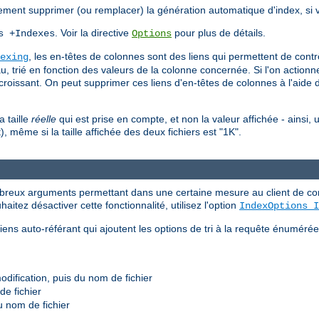
ement supprimer (ou remplacer) la génération automatique d'index, si v
. Voir la directive
pour plus de détails.
s +Indexes
Options
, les en-têtes de colonnes sont des liens qui permettent de contrôle
exing
eau, trié en fonction des valeurs de la colonne concernée. Si l'on actio
écroissant. On peut supprimer ces liens d'en-têtes de colonnes à l'aide d
a taille
réelle
qui est prise en compte, et non la valeur affichée - ainsi, 
, même si la taille affichée des deux fichiers est "1K".
reux arguments permettant dans une certaine mesure au client de contr
uhaitez désactiver cette fonctionnalité, utilisez l'option
IndexOptions I
ens auto-référant qui ajoutent les options de tri à la requête énuméré
modification, puis du nom de fichier
de fichier
du nom de fichier