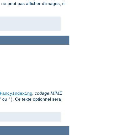
nt ne peut pas afficher d'images, si
.
codage MIME
FancyIndexing
ou
). Ce texte optionnel sera
"
'