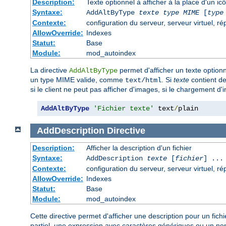
Description:
Texte optionnel à afficher à la place d'un i
Syntaxe:
AddAltByType
texte
type MIME
[
type
Contexte:
configuration du serveur, serveur virtuel, ré
AllowOverride:
Indexes
Statut:
Base
Module:
mod_autoindex
La directive
permet d'afficher un texte optionn
AddAltByType
un type MIME valide, comme
. Si
texte
contient de
text/html
si le client ne peut pas afficher d'images, si le chargement d'
AddAltByType
'Fichier texte'
 text
/
plain
AddDescription
Directive
Description:
Afficher la description d'un fichier
Syntaxe:
AddDescription
texte
[
fichier
] ...
Contexte:
configuration du serveur, serveur virtuel, ré
AllowOverride:
Indexes
Statut:
Base
Module:
mod_autoindex
Cette directive permet d'afficher une description pour un fich
partiel, une expression avec caractères génériques ou un nom 