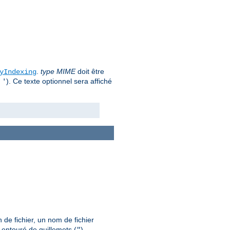
.
type MIME
doit être
yIndexing
u
). Ce texte optionnel sera affiché
'
 de fichier, un nom de fichier
 entouré de guillemets (
).