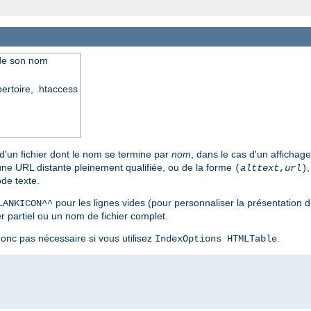
 de son nom
pertoire, .htaccess
 d'un fichier dont le nom se termine par
nom
, dans le cas d'un affichag
 une URL distante pleinement qualifiée, ou de la forme
(
alttext
,
url
)
de texte.
pour les lignes vides (pour personnaliser la présentation du
LANKICON^^
 partiel ou un nom de fichier complet.
 donc pas nécessaire si vous utilisez
.
IndexOptions HTMLTable