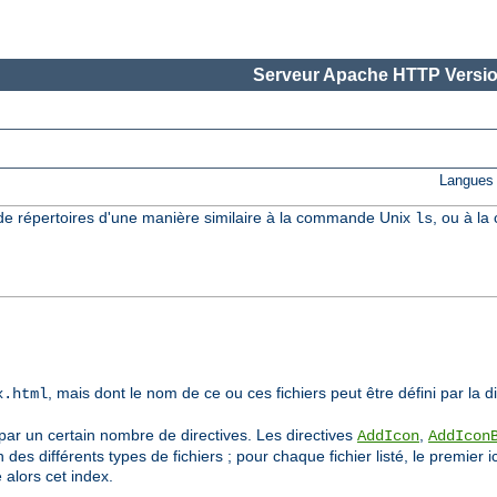
Serveur Apache HTTP Versio
Langues 
e répertoires d'une manière similaire à la commande Unix
, ou à l
ls
, mais dont le nom de ce ou ces fichiers peut être défini par la d
x.html
 par un certain nombre de directives. Les directives
,
AddIcon
AddIcon
n des différents types de fichiers ; pour chaque fichier listé, le premie
e alors cet index.