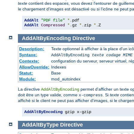
texte
contient des espaces, vous devez l'entourer de guilleme
le chargement d'images est désactivé ou si l'icône ne peut pa
AddAlt
"PDF file"
*.
AddAlt
Compressed
*.
gz 
*.
zip 
*.
Z
AddAltByEncoding
Directive
Description:
Texte optionnel à afficher à la place d'un 
Syntaxe:
AddAltByEncoding
texte
codage MIME
Contexte:
configuration du serveur, serveur virtuel, ré
AllowOverride:
Indexes
Statut:
Base
Module:
mod_autoindex
La directive
permet d'afficher un texte op
AddAltByEncoding
doit être un type valide, comme
. Si
texte
contien
x-compress
affiché si le client ne peut pas afficher d'images, si le charg
AddAltByEncoding
 gzip x-gzip
AddAltByType
Directive