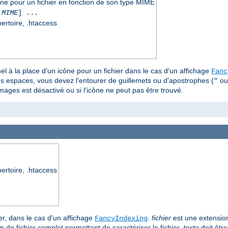
cône pour un fichier en fonction de son type MIME
 MIME
] ...
pertoire, .htaccess
el à la place d'un icône pour un fichier dans le cas d'un affichage
Fanc
s espaces, vous devez l'entourer de guillemets ou d'apostrophes (
o
"
images est désactivé ou si l'icône ne peut pas être trouvé.
pertoire, .htaccess
ier, dans le cas d'un affichage
.
fichier
est une extension
FancyIndexing
de fichier complet permettant de caractériser le fichier.
texte
doit être