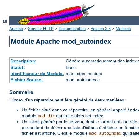
Apache
>
Serveur HTTP
>
Documentation
>
Version 2.4
>
Modules
Module Apache mod_autoindex
Description:
Génère automatiquement des index d
Statut:
Base
Identificateur de Module:
autoindex_module
Fichier Source:
mod_autoindex.c
Sommaire
L'index d'un répertoire peut être généré de deux manières :
Un fichier situé dans ce répertoire, en général appelé
inde
module
qui traite alors cet index.
mod_dir
Un listing généré par le serveur, dont le format est contrôlé
permettent de définir une liste d'icônes à afficher en fonctio
fichier est affiché. C'est le module
qui trait
mod_autoindex