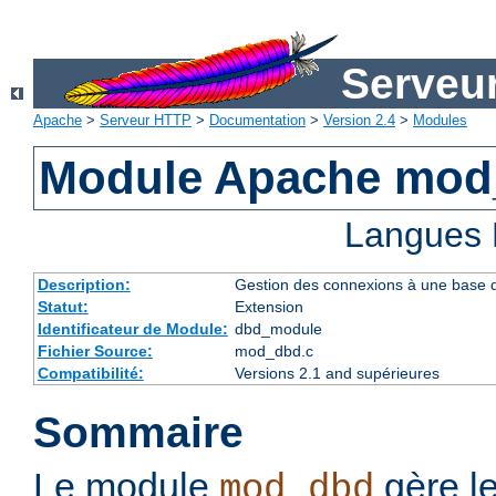
Serveu
Apache
>
Serveur HTTP
>
Documentation
>
Version 2.4
>
Modules
Module Apache mo
Langues 
Description:
Gestion des connexions à une base
Statut:
Extension
Identificateur de Module:
dbd_module
Fichier Source:
mod_dbd.c
Compatibilité:
Versions 2.1 and supérieures
Sommaire
Le module
gère l
mod_dbd