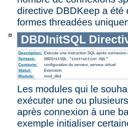
directive DBDKeep a été 
formes threadées unique
DBDInitSQL
Directi
Description:
Exécute une instruction SQL après connexion
Syntaxe:
DBDInitSQL
"instruction SQL"
Contexte:
configuration du serveur, serveur virtuel
Statut:
Extension
Module:
mod_dbd
Les modules qui le souha
exécuter une ou plusieurs
après connexion à une b
exemple initialiser certai