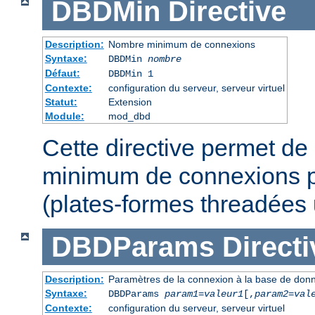
DBDMin
Directive
Description:
Nombre minimum de connexions
Syntaxe:
DBDMin
nombre
Défaut:
DBDMin 1
Contexte:
configuration du serveur, serveur virtuel
Statut:
Extension
Module:
mod_dbd
Cette directive permet de 
minimum de connexions p
(plates-formes threadées
DBDParams
Directi
Description:
Paramètres de la connexion à la base de don
Syntaxe:
DBDParams
param1
=
valeur1
[,
param2
=
val
Contexte:
configuration du serveur, serveur virtuel