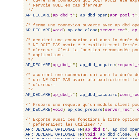
/* ouvre une connexion qui DOIT avoir été expl
 * Renvoie NULL en cas d'erreur

 */
AP_DECLARE
(
ap_dbd_t
*)
ap_dbd_open
(
apr_pool_t
*
/* ferme une connexion ouverte avec ap_dbd_op
AP_DECLARE
(
void
)
ap_dbd_close
(
server_rec
*,
ap
/* acquiert une connexion qui aura la durée de
 * NE DOIT PAS avoir été explicitement fermée.
 * d'erreur. C'est la fonction recommandée pou
 * applications.

 */
AP_DECLARE
(
ap_dbd_t
*)
ap_dbd_acquire
(
request_
/* acquiert une connexion qui aura la durée de
 * qui NE DOIT PAS avoir été explicitement fer
 * d'erreur.

 */
AP_DECLARE
(
ap_dbd_t
*)
ap_dbd_cacquire
(
conn_re
/* Prépare une requête qu'un module client po
AP_DECLARE
(
void
)
ap_dbd_prepare
(
server_rec
*,
/* Exporte aussi ces fonctions à titre optionn
 * péfèreraient les utiliser */
APR_DECLARE_OPTIONAL_FN
(
ap_dbd_t
*,
ap_dbd_ope
APR_DECLARE_OPTIONAL_FN
(
void
,
ap_dbd_close
,
(