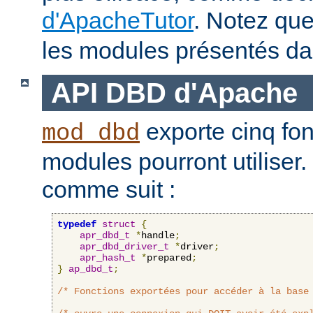
d'ApacheTutor
. Notez qu
les modules présentés dan
API DBD d'Apache
exporte cinq fon
mod_dbd
modules pourront utiliser.
comme suit :
typedef
struct
{
apr_dbd_t
*
handle
;
apr_dbd_driver_t
*
driver
;
apr_hash_t
*
prepared
;
}
ap_dbd_t
;
/* Fonctions exportées pour accéder à la base