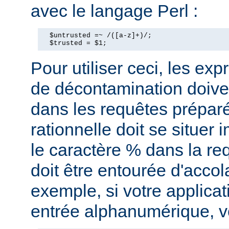
avec le langage Perl :
  $untrusted =~ /([a-z]+)/;

  $trusted = $1;
Pour utiliser ceci, les exp
de décontamination doiven
dans les requêtes prépar
rationnelle doit se situe
le caractère % dans la re
doit être entourée d'accol
exemple, si votre applica
entrée alphanumérique, vo