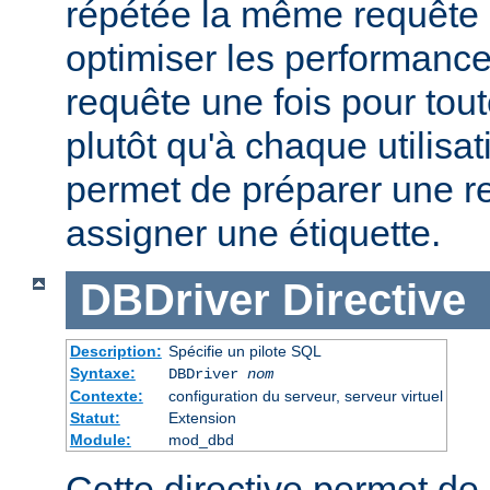
répétée la même requête
optimiser les performance
requête une fois pour tou
plutôt qu'à chaque utilisat
permet de préparer une r
assigner une étiquette.
DBDriver
Directive
Description:
Spécifie un pilote SQL
Syntaxe:
DBDriver
nom
Contexte:
configuration du serveur, serveur virtuel
Statut:
Extension
Module:
mod_dbd
Cette directive permet de 