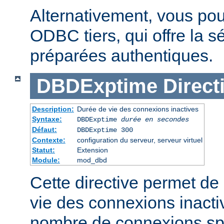
Alternativement, vous pouv
ODBC tiers, qui offre la s
préparées authentiques.
DBDExptime
Direct
Description:
Durée de vie des connexions inactives
Syntaxe:
DBDExptime
durée en secondes
Défaut:
DBDExptime 300
Contexte:
configuration du serveur, serveur virtuel
Statut:
Extension
Module:
mod_dbd
Cette directive permet de 
vie des connexions inacti
nombre de connexions spé