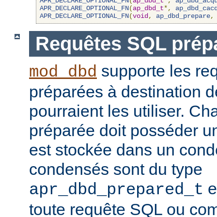
APR_DECLARE_OPTIONAL_FN
(
ap_dbd_t
*,
ap_dbd_acq
APR_DECLARE_OPTIONAL_FN
(
ap_dbd_t
*,
ap_dbd_cac
APR_DECLARE_OPTIONAL_FN
(
void
,
ap_dbd_prepare
,
Requêtes SQL prép
supporte les re
mod_dbd
préparées à destination 
pourraient les utiliser. C
préparée doit posséder un
est stockée dans un conde
condensés sont du type
e
apr_dbd_prepared_t
toute requête SQL ou co