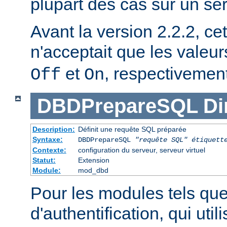
plupart des cas sur un se
Avant la version 2.2.2, cet
n'acceptait que les valeu
et
, respectivement
Off
On
DBDPrepareSQL
Di
Description:
Définit une requête SQL préparée
Syntaxe:
DBDPrepareSQL
"requête SQL"
étiquett
Contexte:
configuration du serveur, serveur virtuel
Statut:
Extension
Module:
mod_dbd
Pour les modules tels qu
d'authentification, qui uti