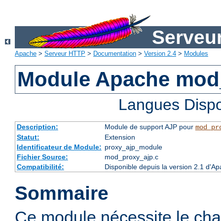
Serveu
Apache
>
Serveur HTTP
>
Documentation
>
Version 2.4
>
Modules
Module Apache mod
Langues Dispo
Description:
Module de support AJP pour
mod_pr
Statut:
Extension
Identificateur de Module:
proxy_ajp_module
Fichier Source:
mod_proxy_ajp.c
Compatibilité:
Disponible depuis la version 2.1 d'A
Sommaire
Ce module nécessite le ch