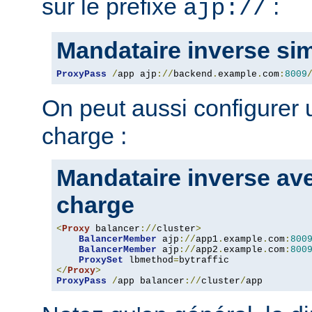
sur le prefixe
:
ajp://
Mandataire inverse si
ProxyPass
/
app ajp
://
backend
.
example
.
com
:
8009
On peut aussi configurer u
charge :
Mandataire inverse ave
charge
<
Proxy
 balancer
://
cluster
>
BalancerMember
 ajp
://
app1
.
example
.
com
:
800
BalancerMember
 ajp
://
app2
.
example
.
com
:
800
ProxySet
 lbmethod
=
</
Proxy
>
ProxyPass
/
app balancer
://
cluster
/
app