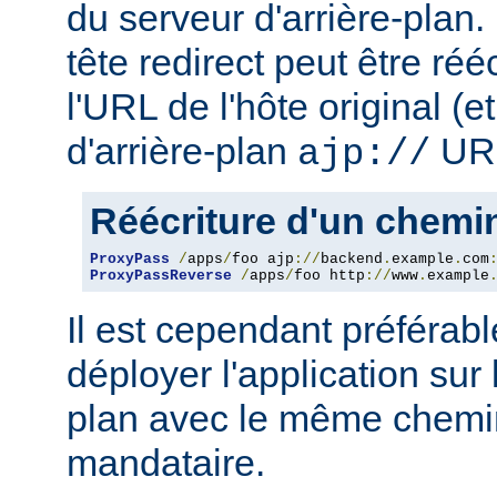
du serveur d'arrière-plan
tête redirect peut être réé
l'URL de l'hôte original (
d'arrière-plan
URL
ajp://
Réécriture d'un chem
ProxyPass
/
apps
/
foo ajp
://
backend
.
example
.
com
ProxyPassReverse
/
apps
/
foo http
://
www
.
example
Il est cependant préférab
déployer l'application sur 
plan avec le même chemin
mandataire.