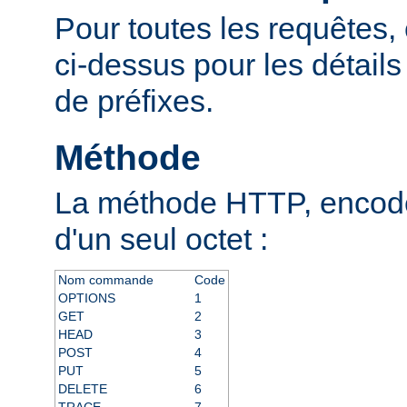
Pour toutes les requêtes, 
ci-dessus pour les détail
de préfixes.
Méthode
La méthode HTTP, encodé
d'un seul octet :
Nom commande
Code
OPTIONS
1
GET
2
HEAD
3
POST
4
PUT
5
DELETE
6
TRACE
7