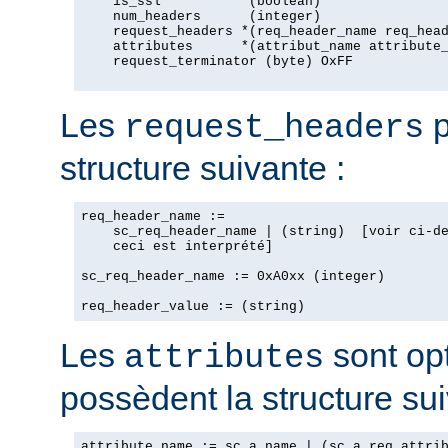
    is_ssl           (boolean)

    num_headers      (integer)

    request_headers *(req_header_name req_head
    attributes      *(attribut_name attribute_
    request_terminator (byte) OxFF

Les
p
request_headers
structure suivante :
req_header_name :=

    sc_req_header_name | (string)  [voir ci-de
    ceci est interprété]

sc_req_header_name := 0xA0xx (integer)

Les
sont opt
attributes
possèdent la structure sui
attribute_name := sc_a_name | (sc_a_req_attrib