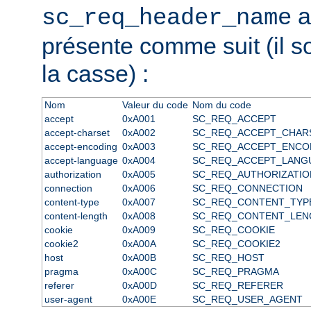
a
sc_req_header_name
présente comme suit (il s
la casse) :
Nom
Valeur du code
Nom du code
accept
0xA001
SC_REQ_ACCEPT
accept-charset
0xA002
SC_REQ_ACCEPT_CHAR
accept-encoding
0xA003
SC_REQ_ACCEPT_ENCO
accept-language
0xA004
SC_REQ_ACCEPT_LANG
authorization
0xA005
SC_REQ_AUTHORIZATIO
connection
0xA006
SC_REQ_CONNECTION
content-type
0xA007
SC_REQ_CONTENT_TYP
content-length
0xA008
SC_REQ_CONTENT_LEN
cookie
0xA009
SC_REQ_COOKIE
cookie2
0xA00A
SC_REQ_COOKIE2
host
0xA00B
SC_REQ_HOST
pragma
0xA00C
SC_REQ_PRAGMA
referer
0xA00D
SC_REQ_REFERER
user-agent
0xA00E
SC_REQ_USER_AGENT