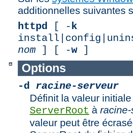
additionnelles suivantes s
httpd
[ -
k
install|config|unin
nom
] [ -
w
]
Options
-d
racine-serveur
Définit la valeur initiale
à
racine-
ServerRoot
valeur peut être écrasé