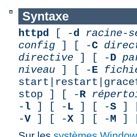
Syntaxe
httpd
[ -
d
racine-s
config
] [ -
C
direc
directive
] [ -
D
pa
niveau
] [ -
E
fichi
start|restart|grace
stop ] [ -
R
réperto
-
l
] [ -
L
] [ -
S
] 
-
V
] [ -
X
] [ -
M
] 
Sur les
systèmes Window