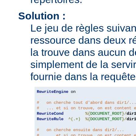
Solution :
Le jeu de règles suivan
ressource dans deux rép
la trouve dans aucun de
simplement de la servir
fournie dans la requête
RewriteEngine
 on

#   on cherche tout d'abord dans dir1/..
#   ... et si on trouve, on est content 
RewriteCond
%{
DOCUMENT_ROOT
}/
dir
RewriteRule
^(.+)
%{
DOCUMENT_ROOT
}/
dir
#   on cherche ensuite dans dir2/...
#   ... et si on trouve, on est content 