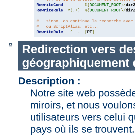
RewriteCond
%{
DOCUMENT_ROOT
}/
dir
RewriteRule
^(.+)
%{
DOCUMENT_ROOT
}/
dir
#   sinon, on continue la recherche avec
#   ou ScriptAlias, etc...
RewriteRule
^
-
[
PT
]
Redirection vers de
géographiquement d
Description :
Notre site web possèd
miroirs, et nous voulons
utilisateurs vers celui 
pays où ils se trouvent.