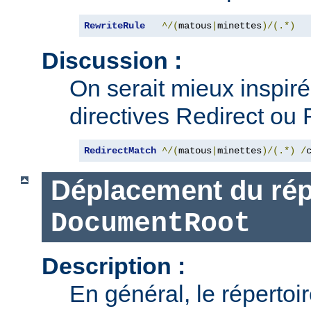
RewriteRule
^/(
matous
|
minettes
)/(.*)
Discussion :
On serait mieux inspiré d
directives Redirect ou 
RedirectMatch
^/(
matous
|
minettes
)/(.*)
/
Déplacement du rép
DocumentRoot
Description :
En général, le répertoi