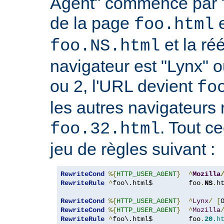
Agent" commence par "
de la page
e
foo.html
et la réé
foo.NS.html
navigateur est "Lynx" o
ou 2, l'URL devient
fo
les autres navigateurs 
. Tout ce
foo.32.html
jeu de règles suivant :
RewriteCond
%{
HTTP_USER_AGENT
}
^
Mozilla
RewriteRule
^
foo\.html$         foo
.
NS
.
h
RewriteCond
%{
HTTP_USER_AGENT
}
^
Lynx
/
[
RewriteCond
%{
HTTP_USER_AGENT
}
^
Mozilla
RewriteRule
^
foo\.html$         foo
.
20
.h