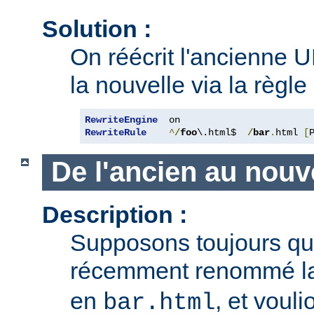
Solution :
On réécrit l'ancienne U
la nouvelle via la règle
RewriteEngine
RewriteRule
^
/
foo
\.html$  
/
bar
.
html 
[
De l'ancien au nouv
Description :
Supposons toujours q
récemment renommé l
en
, et voul
bar.html