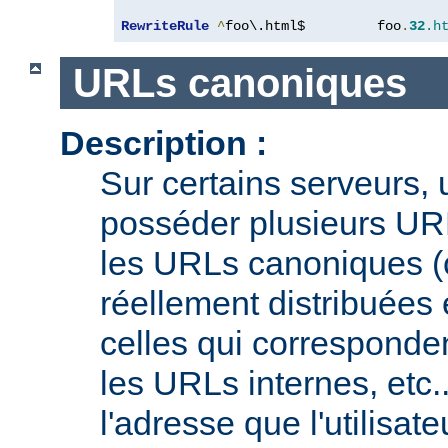
RewriteRule
^
foo\.html$         foo
.
32
.h
URLs canoniques
Description :
Sur certains serveurs,
posséder plusieurs URL
les URLs canoniques (c
réellement distribuées e
celles qui corresponden
les URLs internes, etc.
l'adresse que l'utilisate