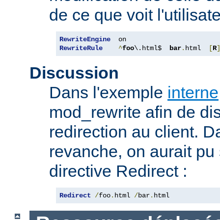
de ce que voit l'utilisate
RewriteEngine
RewriteRule
^
foo
\.html$  
bar
.
html  
[
R
Discussion
Dans l'exemple
interne
mod_rewrite afin de dis
redirection au client. 
revanche, on aurait pu
directive Redirect :
Redirect
/
foo
.
html 
/
bar
.
html