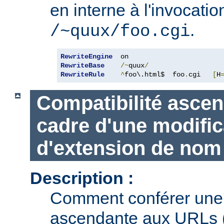
en interne à l'invocatio
.
/~quux/foo.cgi
RewriteEngine
RewriteBase
/~
quux
/
RewriteRule
^
foo\.html$  foo
.
cgi   
[
H
Compatibilité ascen
cadre d'une modific
d'extension de nom 
Description :
Comment conférer une 
ascendante aux URLs (