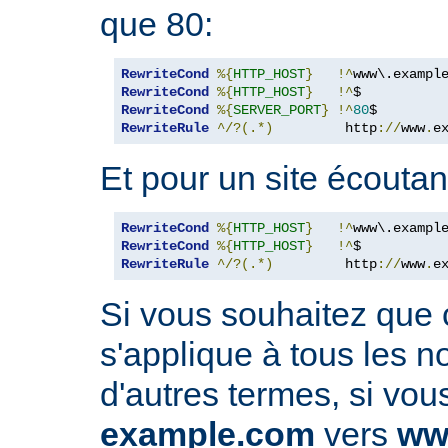
que 80:
RewriteCond
%{
HTTP_HOST
}
!^
www\.exampl
RewriteCond
%{
HTTP_HOST
}
!^
RewriteCond
%{
SERVER_PORT
}
!^
80
RewriteRule
^/?(.*)
         http
://
www
.
e
Et pour un site écoutant
RewriteCond
%{
HTTP_HOST
}
!^
www\.exampl
RewriteCond
%{
HTTP_HOST
}
!^
RewriteRule
^/?(.*)
         http
://
www
.
e
Si vous souhaitez que 
s'applique à tous les 
d'autres termes, si vou
example.com
vers
ww