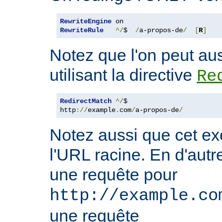
RewriteEngine
RewriteRule
^/
$  
/
a-propos-de
/
[
R
]
Notez que l'on peut aus
utilisant la directive
Re
RedirectMatch
^/
$

http
://
example
.
com
/
a-propos-de
/
Notez aussi que cet ex
l'URL racine. En d'autre
une requête pour
http://example.co
une requête