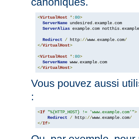
canoniques.
<
VirtualHost
*:
80
>
ServerName
 undesired
.
example
.
com

ServerAlias
 example
.
com notthis
.
exampl
Redirect
/
 http
://
www
.
example
.
com
/
</
VirtualHost
>
<
VirtualHost
*:
80
>
ServerName
 www
.
example
.
</
VirtualHost
>
Vous pouvez aussi utili
:
<
If
"%{HTTP_HOST} != 'www.example.com'"
>
Redirect
/
 http
://
www
.
example
.
com
/
</
If
>
Ou, par exemple, pour r