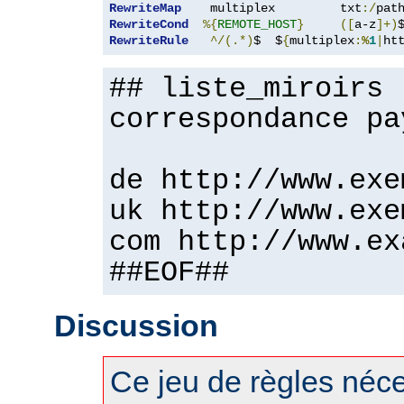
RewriteMap
    multiplex         txt
:/
pat
RewriteCond
%{
REMOTE_HOST
}
([
a-z
]+)
RewriteRule
^/(.*)
$  $
{
multiplex
:
%
1
|
ht
## liste_miroirs 
correspondance pa
de http://www.exe
uk http://www.exe
com http://www.ex
##EOF##
Discussion
Ce jeu de règles néces