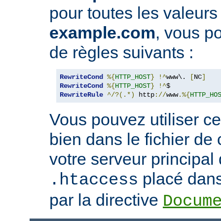
pour toutes les valeurs
example.com
, vous po
de règles suivants :
RewriteCond
%{
HTTP_HOST
}
!^
www\. 
[
NC
]
RewriteCond
%{
HTTP_HOST
}
!^
RewriteRule
^/?(.*)
 http
://
www
.%{
HTTP_HO
Vous pouvez utiliser ce
bien dans le fichier de
votre serveur principal
placé dans 
.htaccess
par la directive
Docum