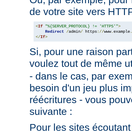
de votre site vers HTT
<
If
"%{SERVER_PROTOCOL} != 'HTTPS'"
>
Redirect
/
admin
/
 https
://
www
.
example
</
If
>
Si, pour une raison part
voulez tout de même ut
- dans le cas, par exe
besoin d'un jeu plus im
réécritures - vous pouve
suivante :
Pour les sites écoutant