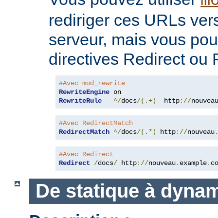
m
rediriger ces URLs ver
serveur, mais vous pouv
directives Redirect ou
#Avec mod_rewrite
RewriteEngine
RewriteRule
^/
docs
/(.+)
  http
://
nouvea
#Avec RedirectMatch
RedirectMatch
^/
docs
/(.*)
 http
://
nouveau
#Avec Redirect
Redirect
/
docs
/
 http
://
nouveau
.
example
.
c
De statique à dyna