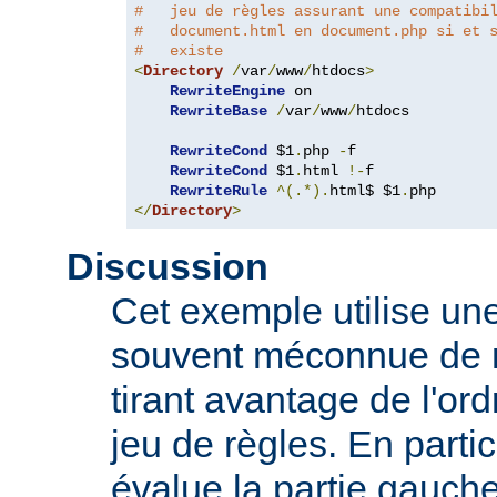
#   jeu de règles assurant une compatibi
#   document.html en document.php si et 
#   existe
<
Directory
/
var
/
www
/
htdocs
>
RewriteEngine
 on

RewriteBase
/
var
/
www
/
htdocs

RewriteCond
 $1
.
php 
-
f

RewriteCond
 $1
.
html 
!-
f

RewriteRule
^(.*).
html$ $1
.
</
Directory
>
Discussion
Cet exemple utilise une
souvent méconnue de 
tirant avantage de l'or
jeu de règles. En parti
évalue la partie gauch