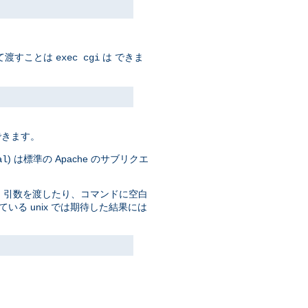
って渡すことは
は できま
exec cgi
できます。
) は標準の Apache のサブリクエ
al
 引数を渡したり、コマンドに空白
っている unix では期待した結果には