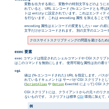
変数を出力する前に、変数中の特別文字をどのようにエ
れていると、URL エンコード (%-エンコードとも 呼
トは
に設定されています。これはエンティティエ
entity
を行ないます。これは
属性 を加えることで
encoding
属性はエンコードの変更をしたい
の
前
encoding
var
文字だけがエンコードされます。 別の文字のエンコー
クロスサイトスクリプティングの問題を避けるため
exec 要素
コマンドは指定されたシェルコマンドや CGI スクリプ
exec
はこのコマンドを無効にします。 使用可能な属性は次の通り
cgi
値は (%-エンコードされた) URL を指定します。パ
れているドキュメントは サーバが CGI スクリプトと
(
や
によって) CGI
ScriptAlias
Option
ExecCGI
CGI スクリプトには、クライアントからの元々のリク
ない
ものです。 スクリプトは標準
CGI
環境に加えて、i
例