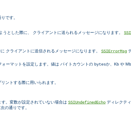
通りです。
ようとした際に、 クライアントに送られるメッセージになります。
SSI
に クライアントに送信されるメッセージになります。
SSIErrorMsg
フォーマットを設定します。値は バイトカウントの
か、Kb や 
bytes
プリントする際に用いられます。
ます。変数が設定されていない場合は
ディレクティ
SSIUndefinedEcho
は次の通りです。