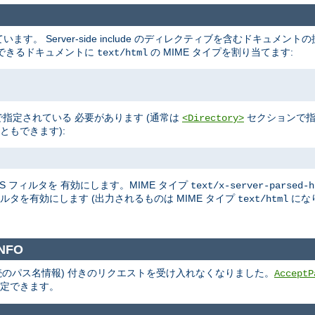
す。 Server-side include のディレクティブを含むドキュメントの
結果できるドキュメントに
の MIME タイプを割り当てます:
text/html
で指定されている 必要があります (通常は
セクションで
<Directory>
ともできます):
DES フィルタを 有効にします。MIME タイプ
text/x-server-parsed-h
 フィルタを有効にします (出力されるものは MIME タイプ
にな
text/html
NFO
続のパス名情報) 付きのリクエストを受け入れなくなりました。
AcceptP
設定できます。