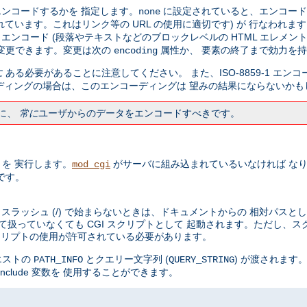
ンコードするかを 指定します。
に設定されていると、エンコー
none
ばれています。これはリンク等の URL の使用に適切です) が 行なわれま
ンコード (段落やテキストなどのブロックレベルの HTML エレメント
変更できます。変更は次の
属性か、 要素の終了まで効力を
encoding
に
ある必要があることに注意してください。 また、ISO-8859-1 エン
ディングの場合は、このエンコーディングは 望みの結果にならないかも
に、
常に
ユーザからのデータをエンコードすべきです。
トを 実行します。
がサーバに組み込まれているいなければ な
mod_cgi
です。
スが スラッシュ (/) で始まらないときは、ドキュメントからの 相対パ
して扱っていなくても CGI スクリプトとして 起動されます。ただし、
 スクリプトの使用が許可されている必要があります。
エストの
とクエリー文字列 (
) が渡されます。
PATH_INFO
QUERY_STRING
nclude 変数を 使用することができます。