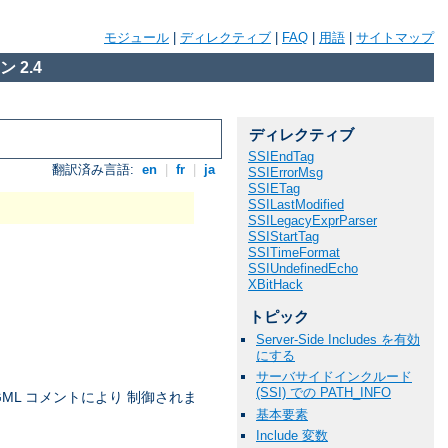
モジュール
|
ディレクティブ
|
FAQ
|
用語
|
サイトマップ
 2.4
ディレクティブ
SSIEndTag
翻訳済み言語:
en
|
fr
|
ja
SSIErrorMsg
SSIETag
SSILastModified
SSILegacyExprParser
SSIStartTag
SSITimeFormat
SSIUndefinedEcho
XBitHack
トピック
Server-Side Includes を有効
にする
サーバサイドインクルード
(SSI) での PATH_INFO
ML コメントにより 制御されま
基本要素
Include 変数