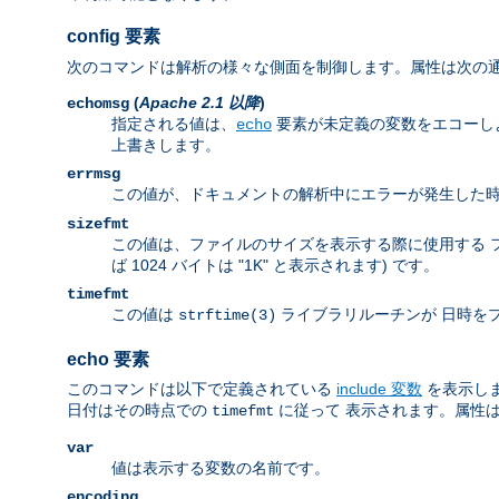
config 要素
次のコマンドは解析の様々な側面を制御します。属性は次の
(
Apache 2.1 以降
)
echomsg
指定される値は、
要素が未定義の変数をエコーし
echo
上書きします。
errmsg
この値が、ドキュメントの解析中にエラーが発生した時
sizefmt
この値は、ファイルのサイズを表示する際に使用する 
ば 1024 バイトは "1K" と表示されます) です。
timefmt
この値は
ライブラリルーチンが 日時を
strftime(3)
echo 要素
このコマンドは以下で定義されている
include 変数
を表示し
日付はその時点での
に従って 表示されます。属性
timefmt
var
値は表示する変数の名前です。
encoding