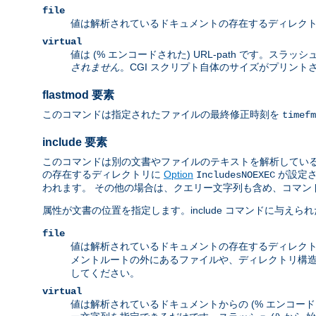
file
値は解析されているドキュメントの存在するディレクト
virtual
値は (% エンコードされた) URL-path です。ス
されません
。CGI スクリプト自体のサイズがプリン
flastmod 要素
このコマンドは指定されたファイルの最終修正時刻を
timefm
include 要素
このコマンドは別の文書やファイルのテキストを解析している
の存在するディレクトリに
Option
が設定さ
IncludesNOEXEC
われます。 その他の場合は、クエリー文字列も含め、コマンドで
属性が文書の位置を指定します。include コマンドに与
file
値は解析されているドキュメントの存在するディレクト
メントルートの外にあるファイルや、ディレクトリ構造
してください。
virtual
値は解析されているドキュメントからの (% エンコード