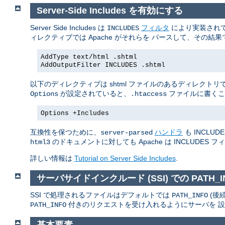
Server-Side Includes を有効にする
Server Side Includes は
フィルタ
により実装されていま
INCLUDES
ィレクティブでは Apache がそれらを パースして、その
AddType text/html .shtml
AddOutputFilter INCLUDES .shtml
以下のディレクティブは shtml ファイルのあるディレクトリ
が設定されていると、
ファイルに書くこ
Options
.htaccess
Options +Includes
互換性を保つために、
ハンドラ
も INCLU
server-parsed
のドキュメントに対しても Apache は INCLUDES
html3
詳しい情報は
Tutorial on Server Side Includes
.
サーバサイドインクルード (SSI) での PATH_I
SSI で処理されるファイルはデフォルトでは
(後
PATH_INFO
付きのリクエストを受け入れるようにサーバを 
PATH_INFO