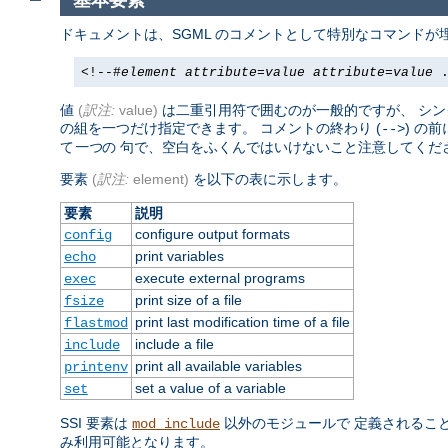
基本要素
ドキュメントは、SGML のコメントとして特別なコマンドが埋
<!--#
element
attribute
=
value
attribute
=
value
.
値
(
訳注:
value)
は二重引用符で囲むのが一般的ですが、 シングル
の組を一つだけ指定できます。 コメントの終わり (
) の
-->
て
一つ
の 句で、空白をふくんではいけないこと注意してくだ
要素
(
訳注:
element)
を以下の表に示します。
要素
説明
configure output formats
config
print variables
echo
execute external programs
exec
print size of a file
fsize
print last modification time of a file
flastmod
include a file
include
print all available variables
printenv
set a value of a variable
set
SSI 要素は
以外のモジュールで 定義されるこ
mod_include
み利用可能となります。