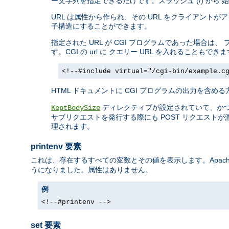
ー文字列を指定できるだけです。スラッシュ (/) か
URL は属性から作られ、その URL をクライアン
子構造にすることができます。
指定された URL が CGI プログラムであった場合
す。CGI の url に クエリー URL を入れることもでき
<!--#include virtual="/cgi-bin/example.c
HTML ドキュメントに CGI プログラムの出力を含め
ディレクティブが設定されていて、か
KeptBodySize
サブリクエストを発行する際にも POST リクエストが
理されます。
printenv 要素
これは、存在するすべての変数とその値を表示します。Apache
うになりました。属性はありません。
例
<!--#printenv -->
set 要素