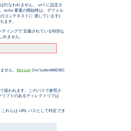
ドは行なわれません。
に設定さ
url
す。
要素の開始時は、デフォル
echo
のコンテキストに 適しています)
持ちます。
コーディングで 定義されている特別な
しれません。
りません。
Option
IncludesNOEXEC
スとして扱われます。このパスで参照さ
スクリプトのあるディレクトリでは
 これらは URL パスとして特定
でき