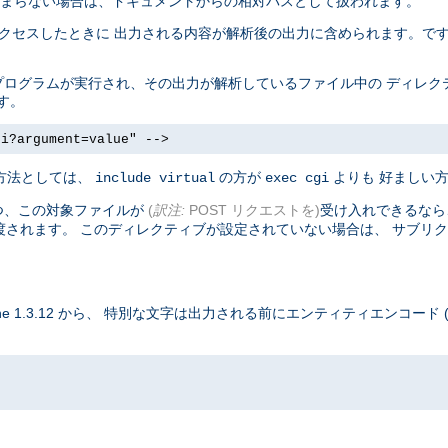
ら 始まらない場合は、ドキュメントからの相対パスとして扱われます。
トがアクセスしたときに 出力される内容が解析後の出力に含められます。で
は、 プログラムが実行され、その出力が解析しているファイル中の ディレ
ます。
gi?argument=value" -->
る方法としては、
の方が
よりも 好ましい
include virtual
exec cgi
つ、この対象ファイルが
(
訳注:
POST リクエストを)
受け入れできるなら、
渡されます。 このディレクティブが設定されていない場合は、 サブリク
 1.3.12 から、 特別な文字は出力される前にエンティティエンコード 