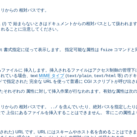
リからの 相対パスです。
ラッシュ (/) で 始まらないときはドキュメントからの相対パスとして扱われま
トされることに注意してください。
書式指定に従って表示します。 指定可能な属性は
コマンドと
t
fsize
ファイルに 挿入します。挿入されるファイルはアクセス制御の管理下
れている場合、text
MIME タイプ
(
,
等) のド
text/plain
text/html
指定された 完全な URL を使って普通に CGI スクリプトが呼び出
えられたそれぞれの 属性に対して挿入作業が行なわれます。有効な属性は次
リからの 相対パスです。
を含んでいたり、絶対パスを指定したり
../
で 上位にあるファイルを挿入することはできません。 常にこの属性よ
された) URL です。URL にはスキームやホスト名を含めることはでき