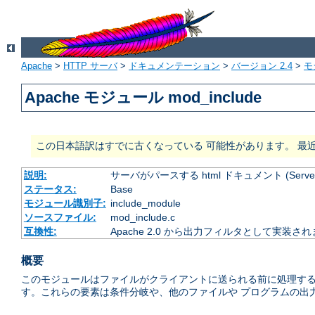
Apache
>
HTTP サーバ
>
ドキュメンテーション
>
バージョン 2.4
>
モ
Apache モジュール mod_include
この日本語訳はすでに古くなっている 可能性があります。 最
説明:
サーバがパースする html ドキュメント (Server Si
ステータス:
Base
モジュール識別子:
include_module
ソースファイル:
mod_include.c
互換性:
Apache 2.0 から出力フィルタとして実装さ
概要
このモジュールはファイルがクライアントに送られる前に処理する
す。これらの要素は条件分岐や、他のファイルや プログラムの出