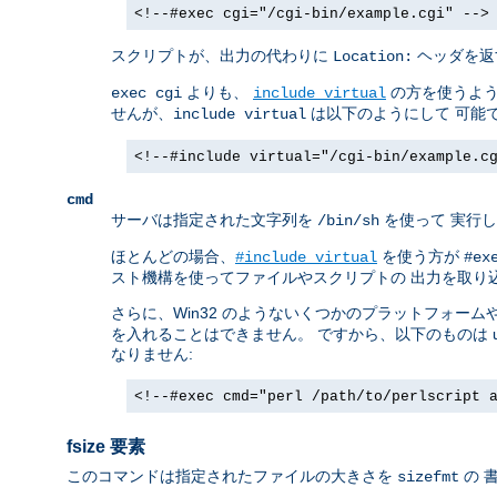
<!--#exec cgi="/cgi-bin/example.cgi" -->
スクリプトが、出力の代わりに
ヘッダを返す
Location:
よりも、
の方を使うよう
exec cgi
include virtual
せんが、
は以下のようにして 可能
include virtual
<!--#include virtual="/cgi-bin/example.c
cmd
サーバは指定された文字列を
を使って 実行し
/bin/sh
ほとんどの場合、
を使う方が
#include virtual
#ex
スト機構を使ってファイルやスクリプトの 出力を取り
さらに、Win32 のようないくつかのプラットフォーム
を入れることはできません。 ですから、以下のものは unix 
なりません:
<!--#exec cmd="perl /path/to/perlscript 
fsize 要素
このコマンドは指定されたファイルの大きさを
の 
sizefmt