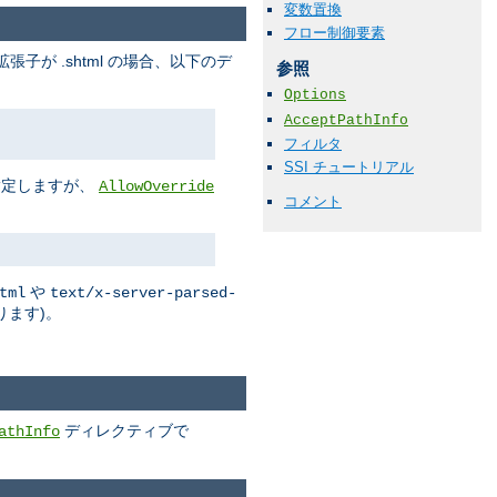
変数置換
フロー制御要素
拡張子が .shtml の場合、以下のデ
参照
Options
AcceptPathInfo
フィルタ
SSI チュートリアル
指定しますが、
AllowOverride
コメント
や
tml
text/x-server-parsed-
ります)。
ディレクティブで
athInfo