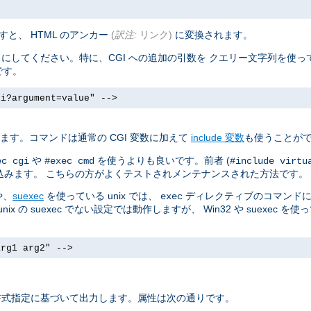
と、 HTML のアンカー
(
訳注:
リンク)
に変換されます。
にしてください。特に、CGI への追加の引数を クエリー文字列を使
です。
gi?argument=value" -->
ます。コマンドは通常の CGI 変数に加えて
include 変数
も使うことが
や
を使うよりも良いです。前者 (
ec cgi
#exec cmd
#include virtu
込みます。 こちらの方がよくテストされメンテナンスされた方法です。
や、
suexec
を使っている unix では、
ディレクティブのコマンドに
exec
の suexec でない設定では動作しますが、 Win32 や suexec を使
arg1 arg2" -->
書式指定に基づいて出力します。属性は次の通りです。