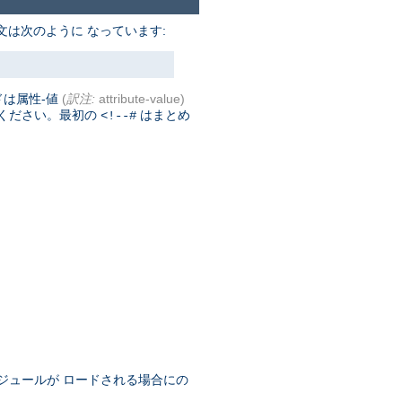
文は次のように なっています:
ドは属性-値
(
訳注:
attribute-value)
てください。最初の
はまとめ
<!--#
ジュールが ロードされる場合にの