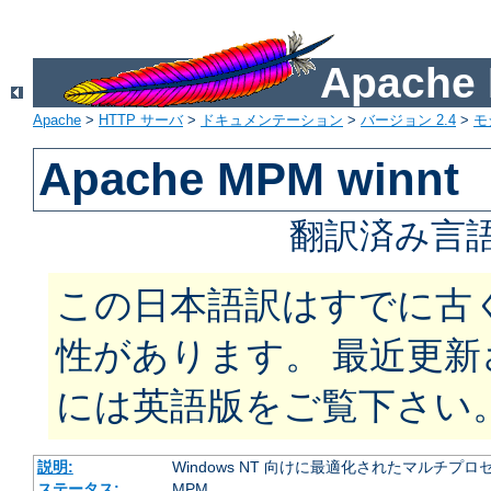
Apach
Apache
>
HTTP サーバ
>
ドキュメンテーション
>
バージョン 2.4
>
モ
Apache MPM winnt
翻訳済み言語
この日本語訳はすでに古
性があります。 最近更
には英語版をご覧下さい
説明:
Windows NT 向けに最適化されたマルチプ
ステータス:
MPM