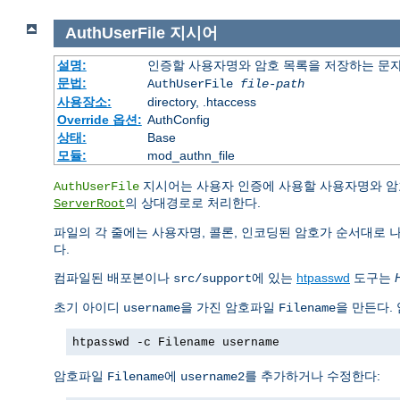
AuthUserFile
지시어
설명:
인증할 사용자명와 암호 목록을 저장하는 문
문법:
AuthUserFile
file-path
사용장소:
directory, .htaccess
Override 옵션:
AuthConfig
상태:
Base
모듈:
mod_authn_file
지시어는 사용자 인증에 사용할 사용자명와 암
AuthUserFile
의 상대경로로 처리한다.
ServerRoot
파일의 각 줄에는 사용자명, 콜론, 인코딩된 암호가 순서대로 
다.
컴파일된 배포본이나
에 있는
htpasswd
도구는
src/support
초기 아이디
을 가진 암호파일
을 만든다.
username
Filename
htpasswd -c Filename username
암호파일
에
를 추가하거나 수정한다:
Filename
username2