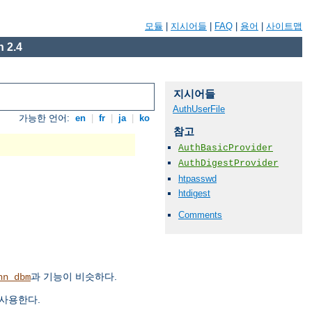
모듈
|
지시어들
|
FAQ
|
용어
|
사이트맵
 2.4
지시어들
AuthUserFile
가능한 언어:
en
|
fr
|
ja
|
ko
참고
AuthBasicProvider
AuthDigestProvider
htpasswd
htdigest
Comments
과 기능이 비슷하다.
hn_dbm
 사용한다.