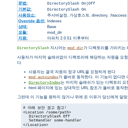
문법:
DirectorySlash On|Off
기본값:
DirectorySlash On
사용장소:
주서버설정, 가상호스트, directory, .htaccess
Override 옵션:
Indexes
상태:
Base
모듈:
mod_dir
지원:
아파치 2.0.51 이후부터
지시어는
가 디렉토리를 가리키는 
DirectorySlash
mod_dir
사용자가 마지막 슬래쉬없이 디렉토리에 해당하는 자원을 요청
다.
사용자는 결국 자원의 정규 URL을 요청하게 된다
가 올바로 동작한다. 이 기능이 없다면 
mod_autoindex
는 마지막 슬래쉬가 있는 디렉토리 요
DirectoryIndex
html 페이지에 있는 상대적인 URL 참조가 올바로 동작한
그런데 이 기능을 원하지 않거
나
위에 든 이유가 당신에게 알맞
# 아래 보안 경고 참고!
<Location /some/path>
DirectorySlash Off
SetHandler some-handler
</Location>