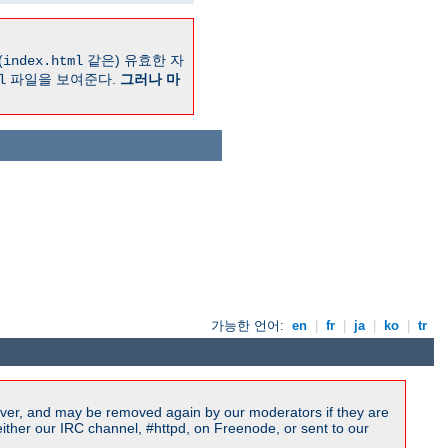
(
같은) 유효한 자
index.html
파일을 보여준다.
그러나 마
l
가능한 언어:
en
|
fr
|
ja
|
ko
|
tr
ver, and may be removed again by our moderators if they are
ither our IRC channel, #httpd, on Freenode, or sent to our