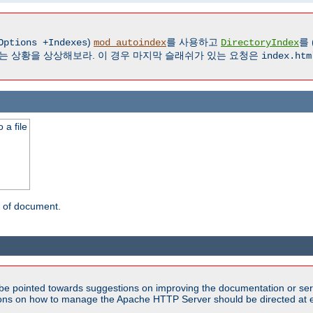
)
를 사용하고
를 
Options +Indexes
mod_autoindex
DirectoryIndex
는 상황을 상상해보라. 이 경우 마지막 슬래쉬가 있는 요청은
index.htm
 a file
n of document.
be pointed towards suggestions on improving the documentation or ser
tions on how to manage the Apache HTTP Server should be directed at e