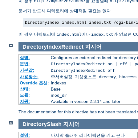
이 경우
를 요청할때
http://myserver/docs/
http://myse
문서가 반드시 디렉토리에 상대적일 필요는 없다.
DirectoryIndex index.html index.txt /cgi-bin/
이 경우 디렉토리에
이나
가 없으면 C
index.html
index.txt
DirectoryIndexRedirect
지시어
설명:
Configures an external redirect for directory
문법:
DirectoryIndexRedirect on | off | 
기본값:
DirectoryIndexRedirect off
사용장소:
주서버설정, 가상호스트, directory, .htaccess
Override 옵션:
Indexes
상태:
Base
모듈:
mod_dir
지원:
Available in version 2.3.14 and later
The documentation for this directive has not been translated 
DirectorySlash
지시어
설명:
마지막 슬래쉬 리다이렉션을 키고 끈다