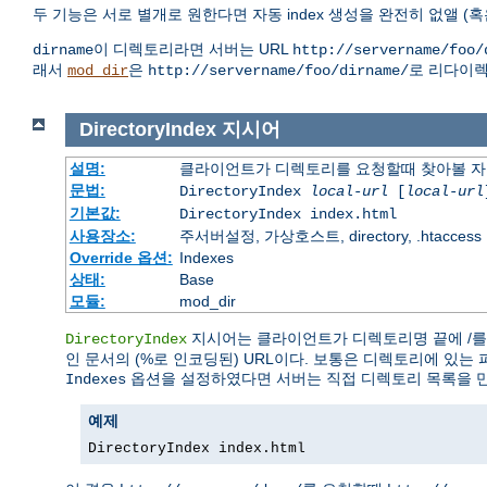
두 기능은 서로 별개로 원한다면 자동 index 생성을 완전히 없앨 (혹
이 디렉토리라면 서버는 URL
dirname
http://servername/foo/
래서
은
로 리다이렉
mod_dir
http://servername/foo/dirname/
DirectoryIndex
지시어
설명:
클라이언트가 디렉토리를 요청할때 찾아볼 자
문법:
DirectoryIndex
local-url
[
local-url
기본값:
DirectoryIndex index.html
사용장소:
주서버설정, 가상호스트, directory, .htaccess
Override 옵션:
Indexes
상태:
Base
모듈:
mod_dir
지시어는 클라이언트가 디렉토리명 끝에 /를 
DirectoryIndex
인 문서의 (%로 인코딩된) URL이다. 보통은 디렉토리에 있는 
옵션을 설정하였다면 서버는 직접 디렉토리 목록을 
Indexes
예제
DirectoryIndex index.html