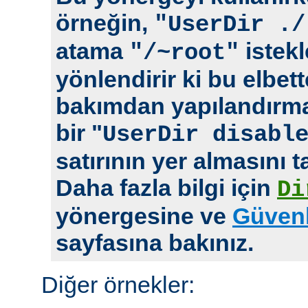
örneğin,
"UserDir ./
atama
istekl
"/~root"
yönlendirir ki bu elbet
bakımdan yapılandırm
bir "
UserDir disabl
satırının yer almasını t
Daha fazla bilgi için
Di
yönergesine ve
Güvenl
sayfasına bakınız.
Diğer örnekler: