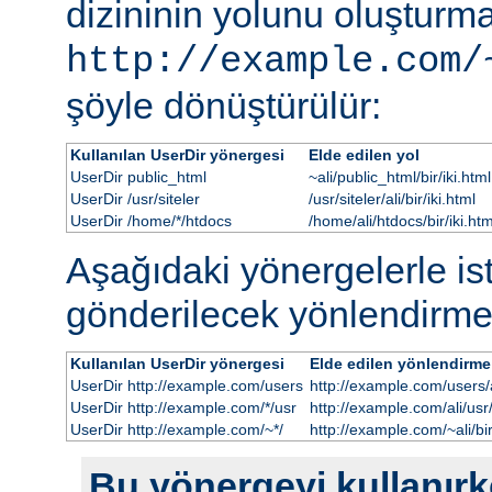
dizininin yolunu oluşturmak
http://example.com/
şöyle dönüştürülür:
Kullanılan UserDir yönergesi
Elde edilen yol
UserDir public_html
~ali/public_html/bir/iki.html
UserDir /usr/siteler
/usr/siteler/ali/bir/iki.html
UserDir /home/*/htdocs
/home/ali/htdocs/bir/iki.htm
Aşağıdaki yönergelerle i
gönderilecek yönlendirme
Kullanılan UserDir yönergesi
Elde edilen yönlendirme
UserDir http://example.com/users
http://example.com/users/al
UserDir http://example.com/*/usr
http://example.com/ali/usr/b
UserDir http://example.com/~*/
http://example.com/~ali/bir
Bu yönergeyi kullanırke