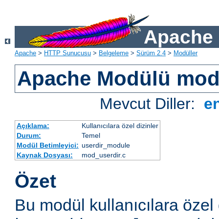
Apache 
Apache
>
HTTP Sunucusu
>
Belgeleme
>
Sürüm 2.4
>
Modüller
Apache Modülü mod
Mevcut Diller:
e
Açıklama:
Kullanıcılara özel dizinler
Durum:
Temel
Modül Betimleyici:
userdir_module
Kaynak Dosyası:
mod_userdir.c
Özet
Bu modül kullanıcılara özel 