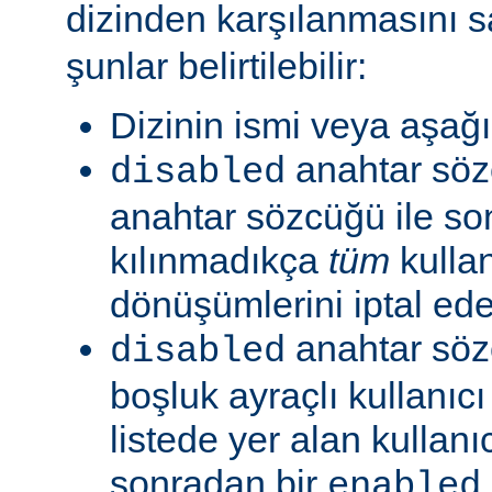
dizinden karşılanmasını s
şunlar belirtilebilir:
Dizinin ismi veya aşağıd
anahtar sö
disabled
anahtar sözcüğü ile so
kılınmadıkça
tüm
kullan
dönüşümlerini iptal ede
anahtar söz
disabled
boşluk ayraçlı kullanıcı 
listede yer alan kullanıc
sonradan bir
enabled