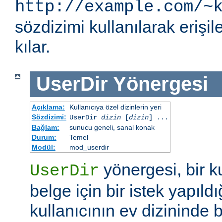
http://example.com/~
sözdizimi kullanılarak eriş
kılar.
UserDir
Yönergesi
Açıklama:
Kullanıcıya özel dizinlerin yeri
Sözdizimi:
UserDir
dizin
[
dizin
] ...
Bağlam:
sunucu geneli, sanal konak
Durum:
Temel
Modül:
mod_userdir
yönergesi, bir ku
UserDir
belge için bir istek yapıldı
kullanıcının ev dizininde b