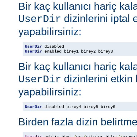
Bir kaç kullanıcı hariç ka
dizinlerini iptal
UserDir
yapabilirsiniz:
UserDir
UserDir
 enabled birey1 birey2 birey3
Bir kaç kullanıcı hariç ka
dizinlerini etkin
UserDir
yapabilirsiniz:
UserDir
 disabled birey4 birey5 birey6
Birden fazla dizin belirt
Userdir
 public_html 
/
usr
/
siteler http
://
examp