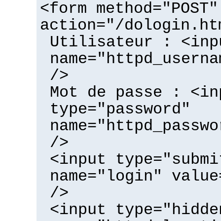
<form method="POST"
action="/dologin.ht
Utilisateur : <inp
name="httpd_userna
/>
Mot de passe : <in
type="password"
name="httpd_passwo
/>
<input type="submi
name="login" value
/>
<input type="hidde