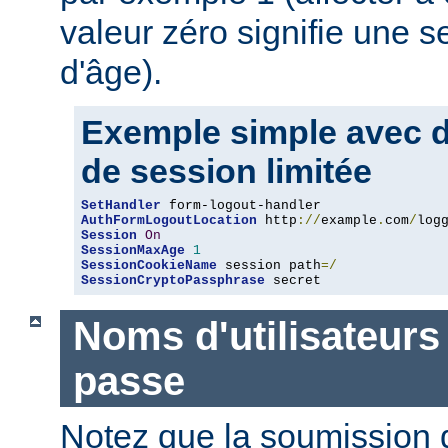
valeur zéro signifie une s
d'âge).
Exemple simple avec du
de session limitée
SetHandler
AuthFormLogoutLocation
 http
://
example
.
com
/
log
Session
On
SessionMaxAge
1
SessionCookieName
 session path
=/
SessionCryptoPassphrase
 secret
Noms d'utilisateurs
passe
Notez que la soumission d