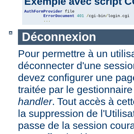
Exemple avec script C
AuthFormProvider
 file

ErrorDocument
401
/
cgi-bin
/
login
.
cgi

...
Déconnexion
Pour permettre à un utilis
déconnecter d'une session
devez configurer une page
traitée par le gestionnair
handler
. Tout accès à cet
la suppression de l'Utilis
passe de la session coura