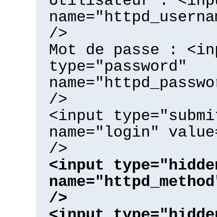
Utilisateur : <inp
name="httpd_userna
/>
Mot de passe : <in
type="password"
name="httpd_passwo
/>
<input type="submi
name="login" value
/>
<input type="hidde
name="httpd_method
/>
<input type="hidde