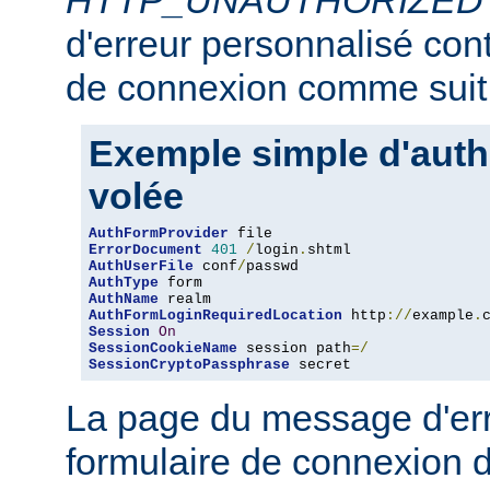
HTTP_UNAUTHORIZED
d'erreur personnalisé con
de connexion comme suit 
Exemple simple d'authe
volée
AuthFormProvider
ErrorDocument
401
/
login
.
AuthUserFile
 conf
/
AuthType
AuthName
AuthFormLoginRequiredLocation
 http
://
example
.
Session
On
SessionCookieName
 session path
=/
SessionCryptoPassphrase
 secret
La page du message d'erre
formulaire de connexion d