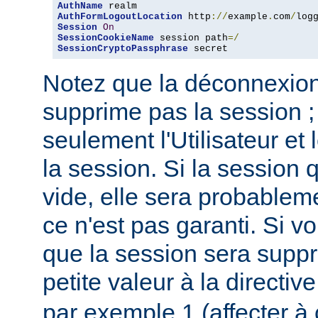
AuthName
AuthFormLogoutLocation
 http
://
example
.
com
/
log
Session
On
SessionCookieName
 session path
=/
SessionCryptoPassphrase
 secret
Notez que la déconnexion 
supprime pas la session ;
seulement l'Utilisateur et
la session. Si la session q
vide, elle sera probable
ce n'est pas garanti. Si v
que la session sera suppr
petite valeur à la directiv
par exemple 1 (affecter à c