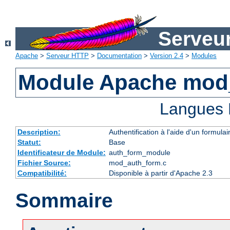
Serveu
Apache
>
Serveur HTTP
>
Documentation
>
Version 2.4
>
Modules
Module Apache mod
Langues 
Description:
Authentification à l'aide d'un formulai
Statut:
Base
Identificateur de Module:
auth_form_module
Fichier Source:
mod_auth_form.c
Compatibilité:
Disponible à partir d'Apache 2.3
Sommaire