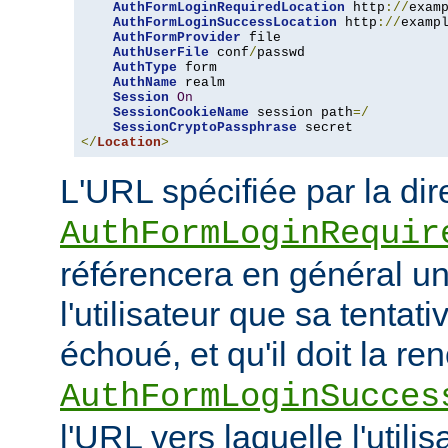
AuthFormLoginRequiredLocation
 http
://
exam
AuthFormLoginSuccessLocation
 http
://
examp
AuthFormProvider
 file

AuthUserFile
 conf
/
passwd

AuthType
 form

AuthName
 realm

Session
On
SessionCookieName
 session path
=/
SessionCryptoPassphrase
</
Location
>
L'URL spécifiée par la dir
AuthFormLoginRequir
référencera en général u
l'utilisateur que sa tenta
échoué, et qu'il doit la re
AuthFormLoginSucces
l'URL vers laquelle l'utilis