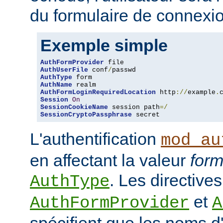
du formulaire de connexio
Exemple simple
AuthFormProvider
AuthUserFile
 conf
/
AuthType
AuthName
AuthFormLoginRequiredLocation
 http
://
example
.
Session
On
SessionCookieName
 session path
=/
SessionCryptoPassphrase
 secret
L'authentification
mod_au
en affectant la valeur
for
. Les directives
AuthType
et
AuthFormProvider
A