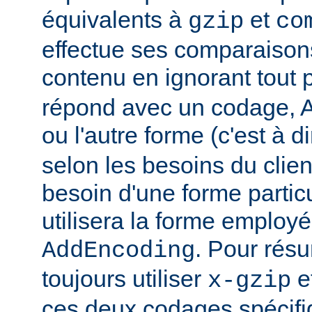
équivalents à
et
gzip
co
effectue ses comparaiso
contenu en ignorant tout 
répond avec un codage, Ap
ou l'autre forme (c'est à d
selon les besoins du client
besoin d'une forme partic
utilisera la forme employé
. Pour rés
AddEncoding
toujours utiliser
e
x-gzip
ces deux codages spécifi