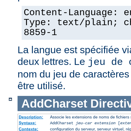
Content-Language: e
Type: text/plain; c
8859-1
La langue est spécifiée v
deux lettres. Le
jeu de 
nom du jeu de caractères p
être utilisé.
AddCharset
Directi
Description:
Associe les extensions de noms de fichiers 
Syntaxe:
AddCharset
jeu-car
extension
[
exte
Contexte:
configuration du serveur, serveur virtuel, ré