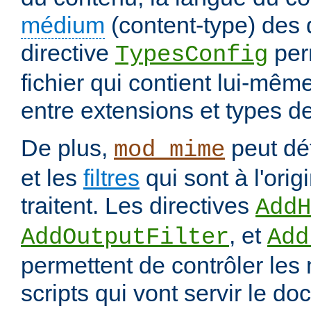
médium
(content-type) des
directive
per
TypesConfig
fichier qui contient lui-mêm
entre extensions et types d
De plus,
peut déf
mod_mime
et les
filtres
qui sont à l'orig
traitent. Les directives
AddH
, et
AddOutputFilter
Add
permettent de contrôler les
scripts qui vont servir le do