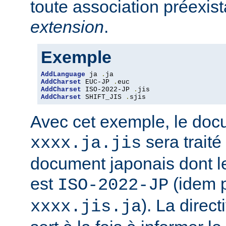
toute association préexis
extension
.
Exemple
AddLanguage
 ja 
.
AddCharset
 EUC-JP 
.
AddCharset
 ISO-2022-JP 
.
AddCharset
 SHIFT_JIS 
.
sjis
Avec cet exemple, le do
sera traité
xxxx.ja.jis
document japonais dont le
est
(idem 
ISO-2022-JP
). La direc
xxxx.jis.ja