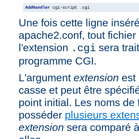
AddHandler
 cgi-script 
.
cgi
Une fois cette ligne insér
apache2.conf, tout fichie
l'extension
sera trai
.cgi
programme CGI.
L'argument
extension
est 
casse et peut être spécifi
point initial. Les noms de
posséder
plusieurs exten
extension
sera comparé à