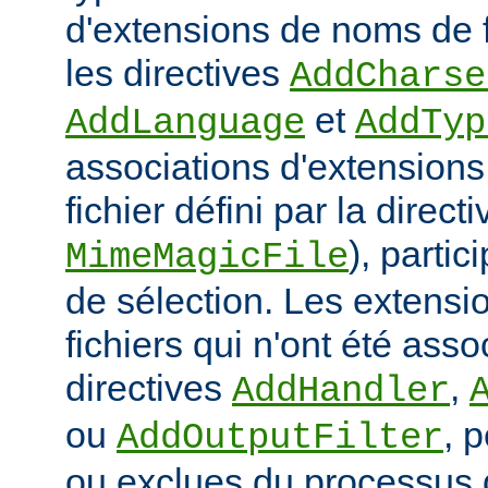
d'extensions de noms de f
les directives
AddCharse
et
AddLanguage
AddTyp
associations d'extensions 
fichier défini par la directi
), parti
MimeMagicFile
de sélection. Les extens
fichiers qui n'ont été ass
directives
,
AddHandler
ou
, 
AddOutputFilter
ou exclues du processus 