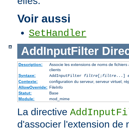
elles.
Voir aussi
SetHandler
AddInputFilter
Direc
Description:
Associe les extensions de noms de fichiers au
clients
Syntaxe:
AddInputFilter
filtre
[;
filtre
...]
Contexte:
configuration du serveur, serveur virtuel, ré
AllowOverride:
FileInfo
Statut:
Base
Module:
mod_mime
La directive
AddInputFi
d'associer l'extension de 