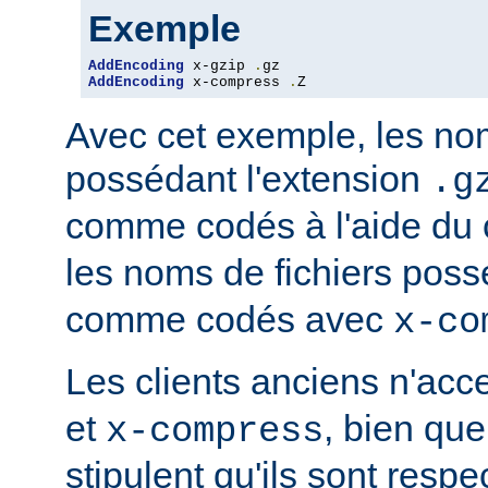
Exemple
AddEncoding
 x-gzip 
.
AddEncoding
 x-compress 
.
Z
Avec cet exemple, les nom
possédant l'extension
.g
comme codés à l'aide du
les noms de fichiers poss
comme codés avec
x-co
Les clients anciens n'ac
et
, bien que
x-compress
stipulent qu'ils sont resp