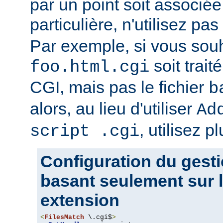
par un point soit associ
particulière, n'utilisez pas
Par exemple, si vous souh
soit trait
foo.html.cgi
CGI, mais pas le fichier
b
alors, au lieu d'utiliser
Ad
, utilisez pl
script .cgi
Configuration du gesti
basant seulement sur l
extension
<
FilesMatch
 \.cgi$
>