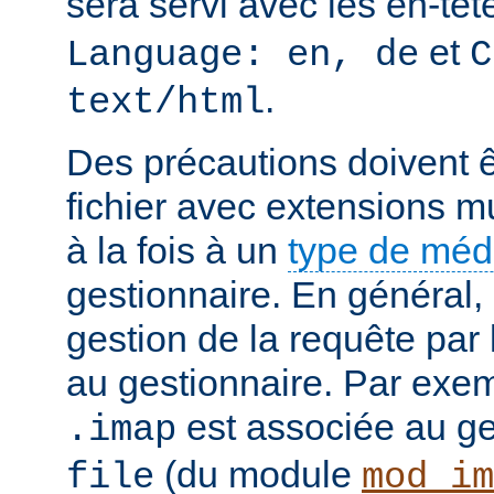
sera servi avec les en-tê
et
Language: en, de
C
.
text/html
Des précautions doivent ê
fichier avec extensions mu
à la fois à un
type de mé
gestionnaire. En général, 
gestion de la requête par
au gestionnaire. Par exemp
est associée au g
.imap
(du module
file
mod_im