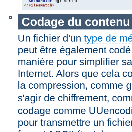
SetHandler
</
FilesMatch
>
Codage du contenu
Un fichier d'un
type de m
peut être également codé 
manière pour simplifier s
Internet. Alors que cela 
la compression, comme
g
s'agir de chiffrement, c
codage comme UUencodin
pour transmettre un fichie