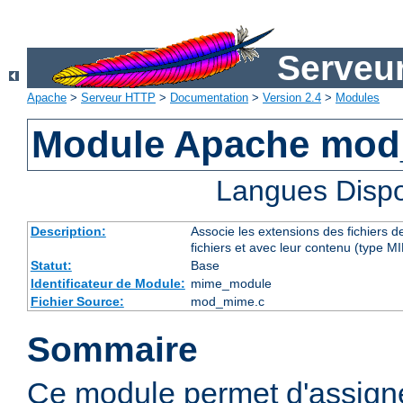
Serveu
Apache
>
Serveur HTTP
>
Documentation
>
Version 2.4
>
Modules
Module Apache mo
Langues Dispo
Description:
Associe les extensions des fichiers 
fichiers et avec leur contenu (type M
Statut:
Base
Identificateur de Module:
mime_module
Fichier Source:
mod_mime.c
Sommaire
Ce module permet d'assig