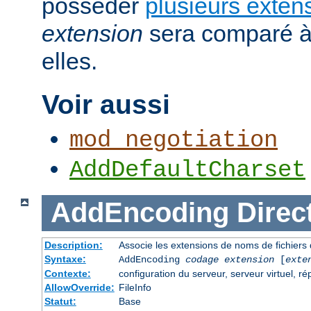
posséder
plusieurs exten
extension
sera comparé à
elles.
Voir aussi
mod_negotiation
AddDefaultCharset
AddEncoding
Direc
Description:
Associe les extensions de noms de fichiers
Syntaxe:
AddEncoding
codage
extension
[
exte
Contexte:
configuration du serveur, serveur virtuel, ré
AllowOverride:
FileInfo
Statut:
Base