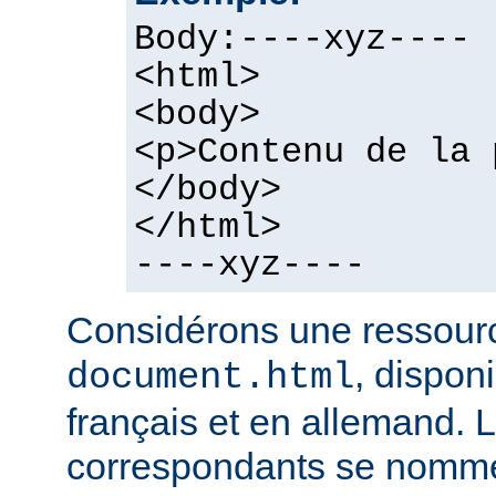
Body:----xyz----
<html>
<body>
<p>Contenu de la 
</body>
</html>
----xyz----
Considérons une ressour
, dispon
document.html
français et en allemand. L
correspondants se nomme