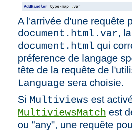
AddHandler
 type-map 
.
var
A l'arrivée d'une requête 
, l
document.html.var
qui corr
document.html
préference de langage spé
tête de la requête de l'uti
sera choisie.
Language
Si
est activé
Multiviews
est d
MultiviewsMatch
ou "any", une requête po