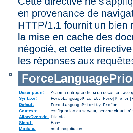
Cette directive ne s'appl
en provenance de naviga
HTTP/1.1 fournit un bien 
la mise en cache des do
négocié, et cette directive
les réponses aux requête
ForceLanguagePrior
Description:
Action à entreprendre si un document accep
Syntaxe:
ForceLanguagePriority None|Prefer|
Défaut:
ForceLanguagePriority Prefer
Contexte:
configuration du serveur, serveur virtuel, ré
AllowOverride:
FileInfo
Statut:
Base
Module:
mod_negotiation