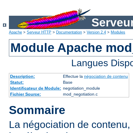
Serveu
Apache
>
Serveur HTTP
>
Documentation
>
Version 2.4
>
Modules
Module Apache mod_
Langues Dispo
Description:
Effectue la
négociation de contenu
Statut:
Base
Identificateur de Module:
negotiation_module
Fichier Source:
mod_negotiation.c
Sommaire
La négociation de contenu,