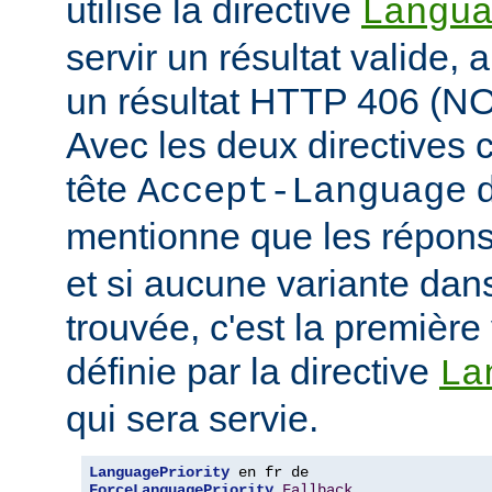
utilise la directive
Langu
servir un résultat valide, 
un résultat HTTP 406 (
Avec les deux directives c
tête
d
Accept-Language
mentionne que les répon
et si aucune variante dans
trouvée, c'est la première 
définie par la directive
La
qui sera servie.
LanguagePriority
ForceLanguagePriority
Fallback