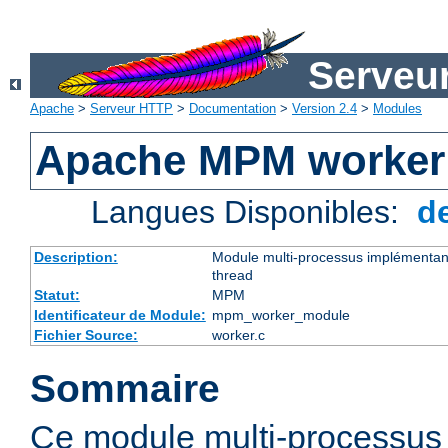
Serveu
Apache
>
Serveur HTTP
>
Documentation
>
Version 2.4
>
Modules
Apache MPM worker
Langues Disponibles:
d
Description:
Module multi-processus implémentant
thread
Statut:
MPM
Identificateur de Module:
mpm_worker_module
Fichier Source:
worker.c
Sommaire
Ce module multi-processu