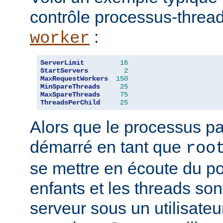
contrôle processus-threa
:
worker
ServerLimit
16
StartServers
2
MaxRequestWorkers
150
MinSpareThreads
25
MaxSpareThreads
75
ThreadsPerChild
25
Alors que le processus pa
démarré en tant que
roo
se mettre en écoute du po
enfants et les threads son
serveur sous un utilisateu