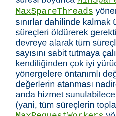
MinSpar
yönerg
MaxSpareThreads
sınırlar dahilinde kalmak 
süreçleri öldürerek gerekt
devreye alarak tüm süreçl
sayısını sabit tutmaya çalı
kendiliğinden çok iyi yü
yönergelere öntanımlı değ
değerlerin atanması nadire
anda hizmet sunulabilecek
(yani, tüm süreçlerin topl
yön
MaxRequestWorkers