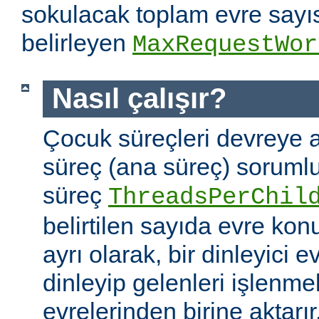
sokulacak toplam evre sayıs
belirleyen
MaxRequestWor
Nasıl çalışır?
Çocuk süreçleri devreye a
süreç (ana süreç) soruml
süreç
ThreadsPerChil
belirtilen sayıda evre kon
ayrı olarak, bir dinleyici e
dinleyip gelenleri işlenm
evrelerinden birine aktarır