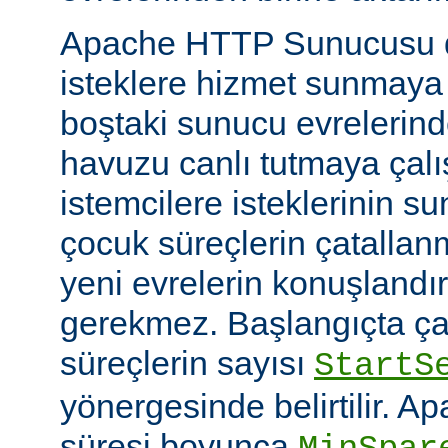
Apache HTTP Sunucusu d
isteklere hizmet sunmaya
boştaki sunucu evrelerind
havuzu canlı tutmaya çalış
istemcilere isteklerinin su
çocuk süreçlerin çatallanm
yeni evrelerin konuşlandı
gerekmez. Başlangıçta çal
süreçlerin sayısı
StartS
yönergesinde belirtilir. A
süresi boyunca