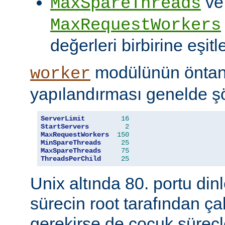
ve
MaxSpareThreads
MaxRequestWorkers
değerleri birbirine eşitle
modülünün öntanı
worker
yapılandırması genelde şö
ServerLimit
16
StartServers
2
MaxRequestWorkers
150
MinSpareThreads
25
MaxSpareThreads
75
ThreadsPerChild
25
Unix altında 80. portu din
sürecin root tarafından çal
gerekirse de çocuk süreçl