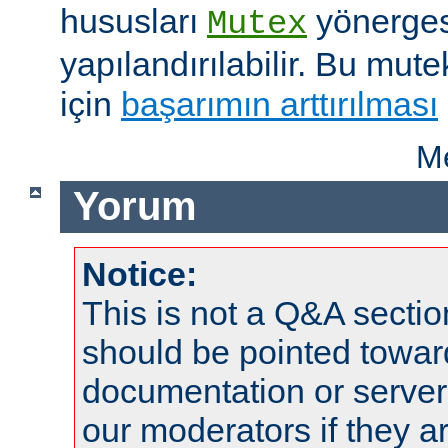
hususları
yönergesi
Mutex
yapılandırılabilir. Bu mut
için
başarımın arttırılması
Me
Yorum
Notice:
This is not a Q&A sect
should be pointed towar
documentation or serve
our moderators if they a