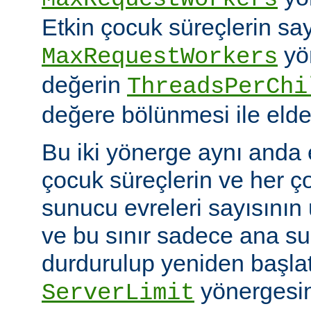
Etkin çocuk süreçlerin say
yö
MaxRequestWorkers
değerin
ThreadsPerChi
değere bölünmesi ile elde 
Bu iki yönerge aynı anda 
çocuk süreçlerin ve her ç
sunucu evreleri sayısının ü
ve bu sınır sadece ana 
durdurulup yeniden başlatıl
yönergesin
ServerLimit