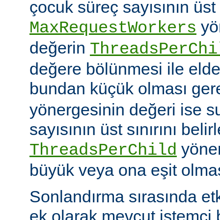
çocuk süreç sayısının üst 
yö
MaxRequestWorkers
değerin
ThreadsPerChi
değere bölünmesi ile elde
bundan küçük olması gere
yönergesinin değeri ise s
sayısının üst sınırını belir
yöner
ThreadsPerChild
büyük veya ona eşit olmas
Sonlandırma sırasında et
ek olarak mevcut istemci b