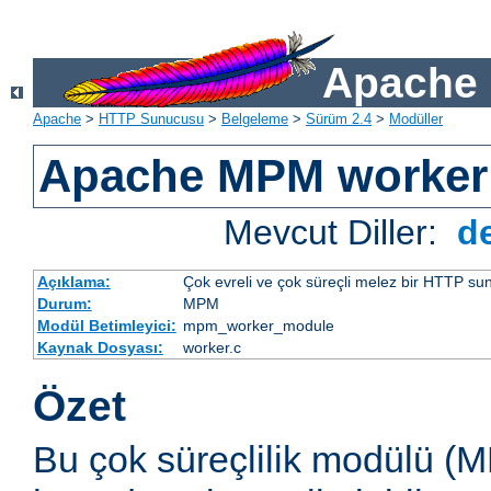
Apache 
Apache
>
HTTP Sunucusu
>
Belgeleme
>
Sürüm 2.4
>
Modüller
Apache MPM worker
Mevcut Diller:
d
Açıklama:
Çok evreli ve çok süreçli melez bir HTTP sun
Durum:
MPM
Modül Betimleyici:
mpm_worker_module
Kaynak Dosyası:
worker.c
Özet
Bu çok süreçlilik modülü (