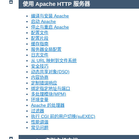
使用 Apache HTTP 服务器
编译与安装 Apache
启动 Apache
停止与重启 Apache
配置文件
配置片段
缓存指南
服务器全局配置
日志文件
从 URL 映射到文件系统
安全技巧
动态共享对象(DSO)
内容协商
定制错误响应
绑定指定地址与端口
多处理模块(MPM)
环境变量
Apache 的处理器
过滤器
执行 CGI 前的用户切换(suEXEC)
性能调谐
常见问题