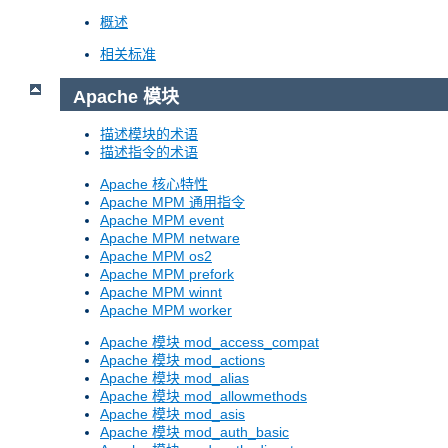
概述
相关标准
Apache 模块
描述模块的术语
描述指令的术语
Apache 核心特性
Apache MPM 通用指令
Apache MPM event
Apache MPM netware
Apache MPM os2
Apache MPM prefork
Apache MPM winnt
Apache MPM worker
Apache 模块 mod_access_compat
Apache 模块 mod_actions
Apache 模块 mod_alias
Apache 模块 mod_allowmethods
Apache 模块 mod_asis
Apache 模块 mod_auth_basic