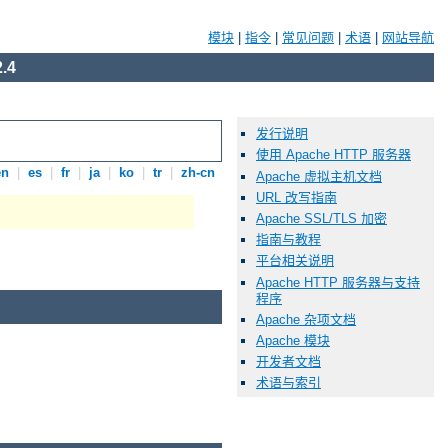
模块
|
指令
|
常见问题
|
术语
|
网站导航
.4
发行说明
使用 Apache HTTP 服务器
en
|
es
|
fr
|
ja
|
ko
|
tr
|
zh-cn
Apache 虚拟主机文档
URL 改写指南
Apache SSL/TLS 加密
指南与教程
平台相关说明
Apache HTTP 服务器与支持
程序
Apache 杂项文档
Apache 模块
开发者文档
术语与索引